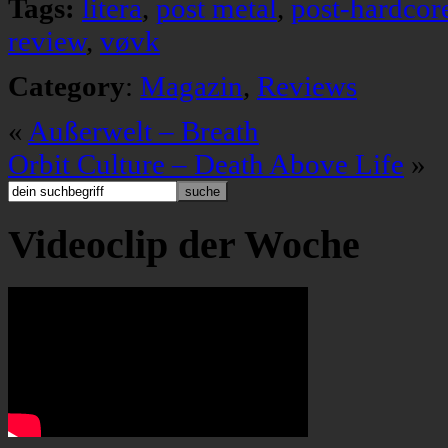
Tags:
litera
,
post metal
,
post-hardcor
review
,
vøvk
Category
:
Magazin
,
Reviews
«
Außerwelt – Breath
Orbit Culture – Death Above Life
»
Videoclip der Woche