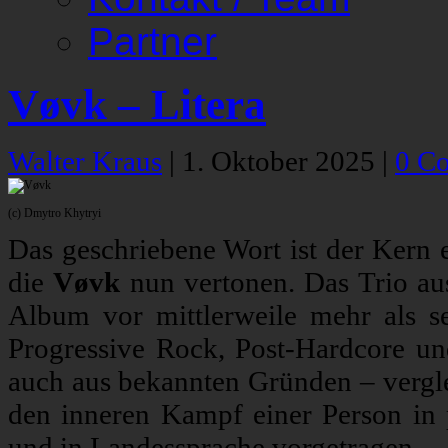
Partner
Vøvk – Litera
Walter Kraus
|
1. Oktober 2025
|
0 C
(c) Dmytro Khytryi
Das geschriebene Wort ist der Kern e
die
Vøvk
nun vertonen. Das Trio aus
Album vor mittlerweile mehr als 
Progressive Rock, Post-Hardcore und
auch aus bekannten Gründen – vergl
den inneren Kampf einer Person in 
und in Landessprache vorgetragen.