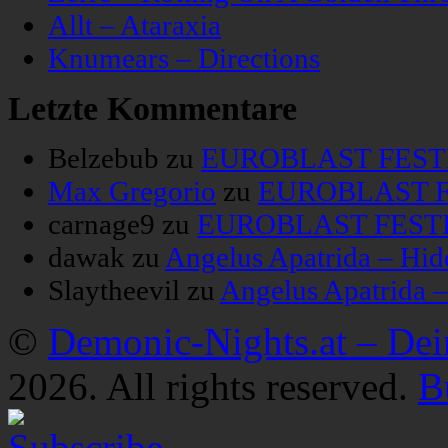
Allt – Ataraxia
Knumears – Directions
Letzte Kommentare
Belzebub
zu
EUROBLAST FESTIV
Max Gregorio
zu
EUROBLAST FE
carnage9
zu
EUROBLAST FESTIV
dawak
zu
Angelus Apatrida – Hid
Slaytheevil
zu
Angelus Apatrida 
©
Demonic-Nights.at – De
2026. All rights reserved.
B