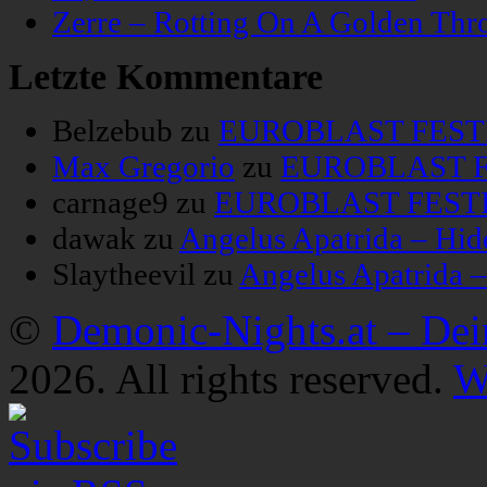
Zerre – Rotting On A Golden Thr
Letzte Kommentare
Belzebub
zu
EUROBLAST FESTIV
Max Gregorio
zu
EUROBLAST FE
carnage9
zu
EUROBLAST FESTIV
dawak
zu
Angelus Apatrida – Hid
Slaytheevil
zu
Angelus Apatrida 
©
Demonic-Nights.at – De
2026. All rights reserved.
W