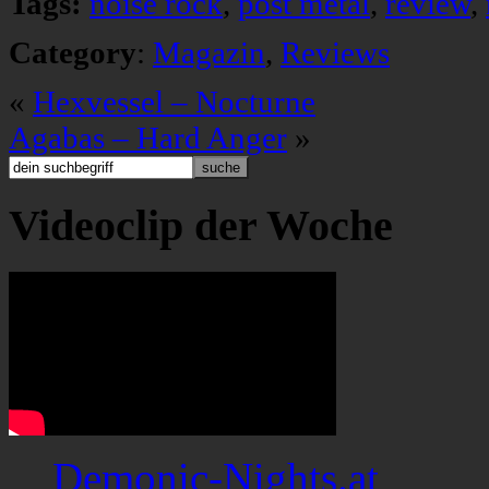
Tags:
noise rock
,
post metal
,
review
,
Category
:
Magazin
,
Reviews
«
Hexvessel – Nocturne
Agabas – Hard Anger
»
Videoclip der Woche
Demonic-Nights.at