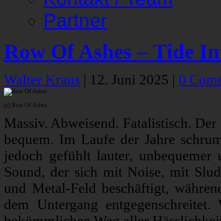
Partner
Row Of Ashes – Tide In
Walter Kraus
|
12. Juni 2025
|
0 Com
(c) Row Of Ashes
Massiv. Abweisend. Fatalistisch. De
bequem. Im Laufe der Jahre schrum
jedoch gefühlt lauter, unbequemer u
Sound, der sich mit Noise, mit Slu
und Metal-Feld beschäftigt, währen
dem Untergang entgegenschreitet. 
bekömmlichen Weg aller Hässlichkeit