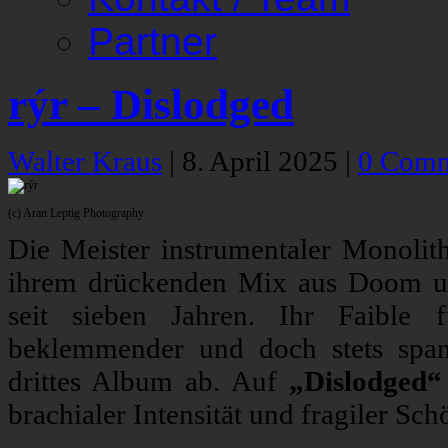
Partner
rýr – Dislodged
Walter Kraus
|
8. April 2025
|
0 Comm
(c) Aran Leptig Photography
Die Meister instrumentaler Monolith
ihrem drückenden Mix aus Doom un
seit sieben Jahren. Ihr Faible
beklemmender und doch stets span
drittes Album ab. Auf
„Dislodged“
brachialer Intensität und fragiler Sc