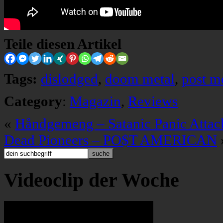
Teile diesen Artikel
Tags:
dislodged
,
doom metal
,
post m
Category
:
Magazin
,
Reviews
«
Håndgemeng – Satanic Panic Attac
Dead Pioneers – PO$T AMERICAN
Videoclip der Woche