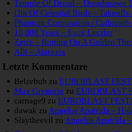
Temple Of Dread – Dreadspawn 
Din Of Celestial Birds – Takeoff
Phantom Corporation / Catbreat
10,000 Years – Esox Lucifer
Zerre – Rotting On A Golden Thr
Allt – Ataraxia
Letzte Kommentare
Belzebub
zu
EUROBLAST FESTIV
Max Gregorio
zu
EUROBLAST FE
carnage9
zu
EUROBLAST FESTIV
dawak
zu
Angelus Apatrida – Hid
Slaytheevil
zu
Angelus Apatrida 