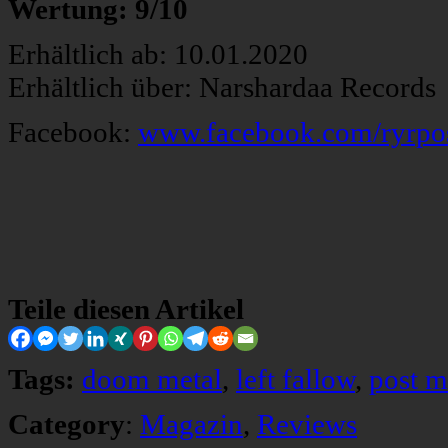
Wertung: 9/10
Erhältlich ab: 10.01.2020
Erhältlich über: Narshardaa Records
Facebook:
www.facebook.com/ryrpo
Teile diesen Artikel
Tags:
doom metal
,
left fallow
,
post m
Category
:
Magazin
,
Reviews