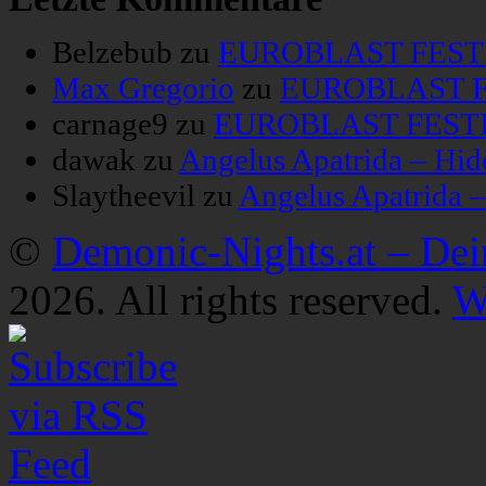
Belzebub
zu
EUROBLAST FESTIV
Max Gregorio
zu
EUROBLAST FE
carnage9
zu
EUROBLAST FESTIV
dawak
zu
Angelus Apatrida – Hid
Slaytheevil
zu
Angelus Apatrida 
©
Demonic-Nights.at – De
2026. All rights reserved.
W