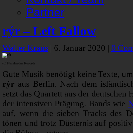
Partner
rýr – Left Fallow
Walter Kraus
|
6. Januar 2020
|
0 Co
(c) Narshardaa Records
Gute Musik benötigt keine Texte, um 
rýr
aus Berlin. Nach dem isländisch
setzt das Quartett aus der deutschen 
der intensiven Prägung. Bands wie
N
auf, wenn die sieben Tracks des 
tönen und trotz Düsternis auf posit
die Bühne – setzen.