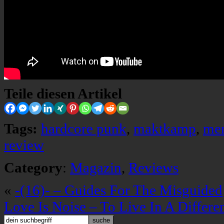
Teile diesen Artikel
Tags:
hardcore punk
,
maktkamp
,
men
review
Category
:
Magazin
,
Reviews
«
-(16)- – Guides For The Misguided
Love Is Noise – To Live In A Differe