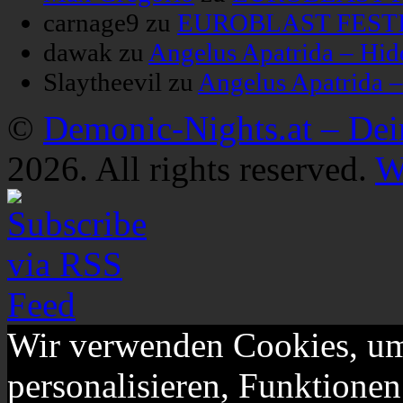
carnage9
zu
EUROBLAST FESTIV
dawak
zu
Angelus Apatrida – Hid
Slaytheevil
zu
Angelus Apatrida 
©
Demonic-Nights.at – De
2026. All rights reserved.
W
Wir verwenden Cookies, um
personalisieren, Funktionen