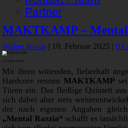
Partner
MAKTKAMP – Mental 
Walter Kraus
|
10. Februar 2025
|
0 
(c) Anine Desire
Mit ihren wütenden, fieberhaft ang
Hardcore rennen
MAKTKAMP
sei
Türen ein. Das fleißige Quintett au
sich dabei aber stets weiterentwicke
der nach eigenen Angaben gleichze
„Mental Razzia“
schafft es tatsächl
sich von allerlei prominenten Vergle