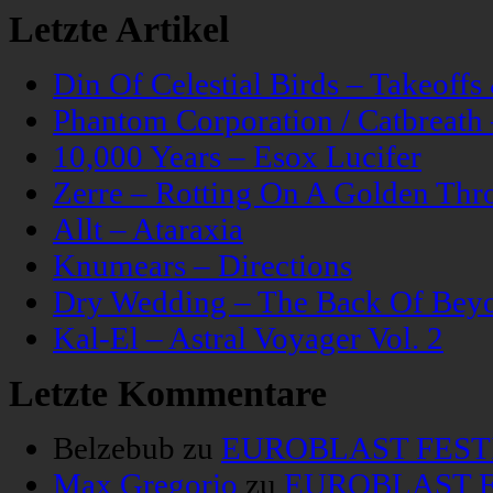
Letzte Artikel
Din Of Celestial Birds – Takeoff
Phantom Corporation / Catbreat
10,000 Years – Esox Lucifer
Zerre – Rotting On A Golden Thr
Allt – Ataraxia
Knumears – Directions
Dry Wedding – The Back Of Bey
Kal-El – Astral Voyager Vol. 2
Letzte Kommentare
Belzebub
zu
EUROBLAST FESTIV
Max Gregorio
zu
EUROBLAST FE