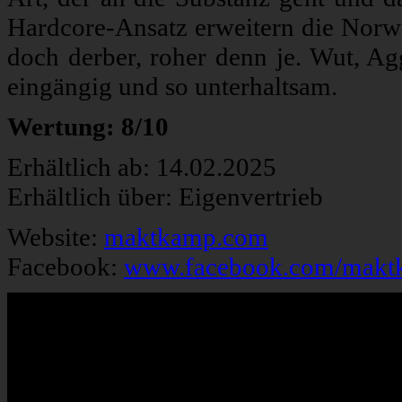
Hardcore-Ansatz erweitern die Norwe
doch derber, roher denn je. Wut, A
eingängig und so unterhaltsam.
Wertung: 8/10
Erhältlich ab: 14.02.2025
Erhältlich über: Eigenvertrieb
Website:
maktkamp.com
Facebook:
www.facebook.com/makt