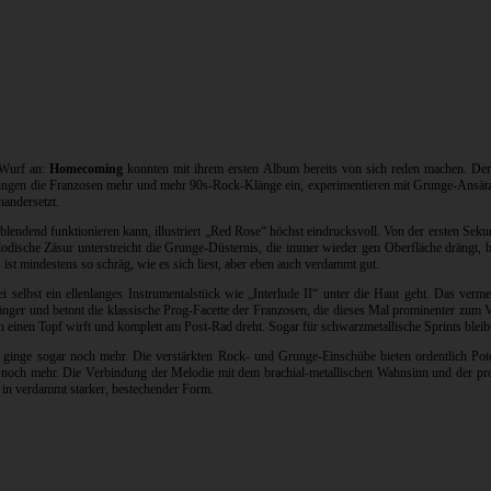
 Wurf an:
Homecoming
konnten mit ihrem ersten Album bereits von sich reden machen. Der
ingen die Franzosen mehr und mehr 90s-Rock-Klänge ein, experimentieren mit Grunge-Ansätze
nandersetzt.
lendend funktionieren kann, illustriert „Red Rose“ höchst eindrucksvoll. Von der ersten Sekun
elodische Zäsur unterstreicht die Grunge-Düsternis, die immer wieder gen Oberfläche drängt
 ist mindestens so schräg, wie es sich liest, aber eben auch verdammt gut.
i selbst ein ellenlanges Instrumentalstück wie „Interlude II“ unter die Haut geht. Das verm
r und betont die klassische Prog-Facette der Franzosen, die dieses Mal prominenter zum Vors
 einen Topf wirft und komplett am Post-Rad dreht. Sogar für schwarzmetallische Sprints bleibt
ginge sogar noch mehr. Die verstärkten Rock- und Grunge-Einschübe bieten ordentlich Poten
h mehr. Die Verbindung der Melodie mit dem brachial-metallischen Wahnsinn und der progg
s in verdammt starker, bestechender Form.