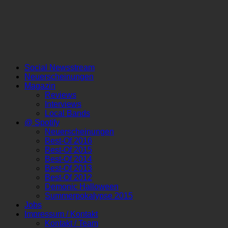
Social Newsstream
Neuerscheinungen
Magazin
Reviews
Interviews
Local Bands
@ Spotify
Neuerscheinungen
Best-Of 2016
Best-Of 2015
Best-Of 2014
Best-Of 2013
Best-Of 2012
Demonic Halloween
Summerpokalypse 2015
Jobs
Impressum / Kontakt
Kontakt / Team