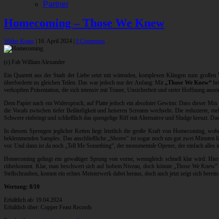
Partner
Homecoming – Those We Knew
Walter Kraus
|
16. April 2024
|
0 Comments
(c) Fab William Alexander
Ein Quartett aus der Stadt der Liebe setzt mit wütenden, komplexen Klängen zum großen
überforderte zu gleichen Teilen. Das war jedoch nur der Anfang: Mit
„Those We Knew“
br
verkopften Präsentation, die sich intensiv mit Trauer, Unsicherheit und steter Hoffnung ausei
Dem Papier nach ein Widerspruch, auf Platte jedoch ein absoluter Gewinn: Dass dieser Mix b
die Vocals zwischen tiefer Beiläufigkeit und heiseren Screams wechseln. Die reduzierte, m
Schwere einbringt und schließlich das quengelige Riff mit Alternative und Sludge kreuzt. Das
In diesem Sprengen jeglicher Ketten liegt letztlich die große Kraft von Homecoming, wobe
beklemmenden Samples. Das anschließliche „Shores“ ist sogar noch um gut zwei Minuten länge
vor. Und dann ist da noch „Tell Me Something“, der monumentale Opener, der einfach alles in
Homecoming gelingt ein gewaltiger Sprung von vorne, wenngleich schnell klar wird: Hier 
rüberkommt. Klar, man beschwert sich auf hohem Niveau, doch könnte „Those We Knew“ noc
Stellschrauben, kommt ein echtes Meisterwerk dabei heraus, doch auch jetzt zeigt sich bereit
Wertung: 8/10
Erhältlich ab: 19.04.2024
Erhältlich über: Copper Feast Records