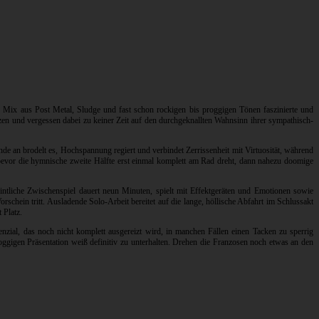
 Mix aus Post Metal, Sludge und fast schon rockigen bis proggigen Tönen faszinierte und
n und vergessen dabei zu keiner Zeit auf den durchgeknallten Wahnsinn ihrer sympathisch-
de an brodelt es, Hochspannung regiert und verbindet Zerrissenheit mit Virtuosität, während
, bevor die hymnische zweite Hälfte erst einmal komplett am Rad dreht, dann nahezu doomige
eintliche Zwischenspiel dauert neun Minuten, spielt mit Effektgeräten und Emotionen sowie
chein tritt. Ausladende Solo-Arbeit bereitet auf die lange, höllische Abfahrt im Schlussakt
 Platz.
zial, das noch nicht komplett ausgereizt wird, in manchen Fällen einen Tacken zu sperrig
igen Präsentation weiß definitiv zu unterhalten. Drehen die Franzosen noch etwas an den