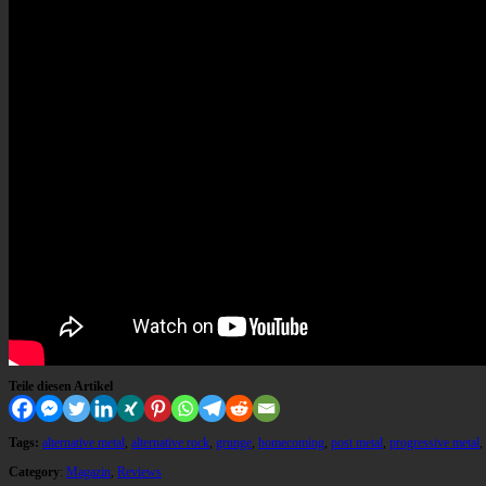
Teile diesen Artikel
Tags:
alternative metal
,
alternative rock
,
grunge
,
homecoming
,
post metal
,
progressive metal
,
Category
:
Magazin
,
Reviews