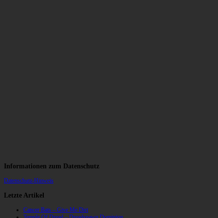
Informationen zum Datenschutz
Datenschutz-Hinweis
Letzte Artikel
Cancer Bats – Give Me Dirt
Temple Of Dread – Dreadspawn Dominion