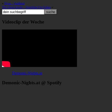
«
Dvne – Voidkind
The Ghost Inside – Searching For Solace
»
Videoclip der Woche
Demonic-Nights.at
Demonic-Nights.at @ Spotify