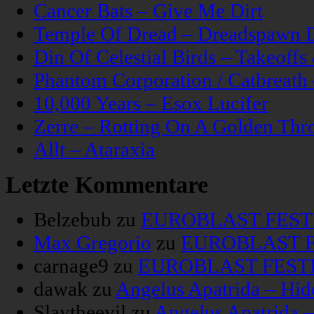
Cancer Bats – Give Me Dirt
Temple Of Dread – Dreadspawn 
Din Of Celestial Birds – Takeoff
Phantom Corporation / Catbreat
10,000 Years – Esox Lucifer
Zerre – Rotting On A Golden Thr
Allt – Ataraxia
Letzte Kommentare
Belzebub
zu
EUROBLAST FESTIV
Max Gregorio
zu
EUROBLAST FE
carnage9
zu
EUROBLAST FESTIV
dawak
zu
Angelus Apatrida – Hid
Slaytheevil
zu
Angelus Apatrida 