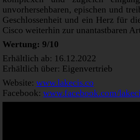
unvorhersehbaren, epischen und trei
Geschlossenheit und ein Herz für d
Cisco weiterhin zur unantastbaren Ar
Wertung: 9/10
Erhältlich ab: 16.12.2022
Erhältlich über: Eigenvertrieb
Website:
www.lakecis.co
Facebook:
www.facebook.com/lakec