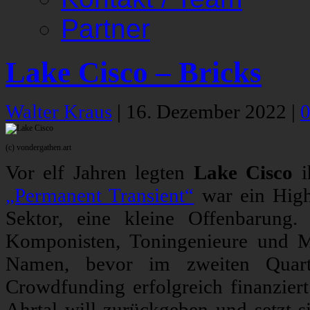
Partner
Lake Cisco – Bricks
Walter Kraus
|
16. Dezember 2022
|
(c) vondergathen.art
Vor elf Jahren legten
Lake Cisco
i
„Permanent Transient“
war ein Highl
Sektor, eine kleine Offenbarung.
Komponisten, Toningenieure und Mu
Namen, bevor im zweiten Quarta
Crowdfunding erfolgreich finanzie
Ahrtal will zurückgeben und setzt s