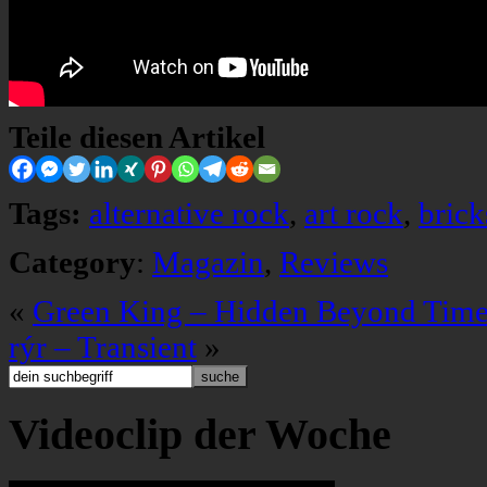
Teile diesen Artikel
Tags:
alternative rock
,
art rock
,
brick
Category
:
Magazin
,
Reviews
«
Green King – Hidden Beyond Tim
rýr – Transient
»
Videoclip der Woche