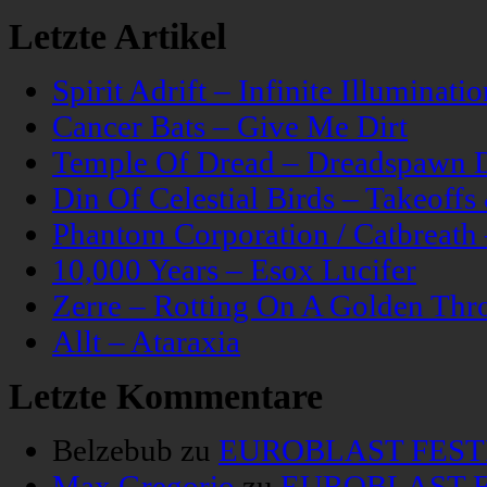
Letzte Artikel
Spirit Adrift – Infinite Illuminatio
Cancer Bats – Give Me Dirt
Temple Of Dread – Dreadspawn 
Din Of Celestial Birds – Takeoff
Phantom Corporation / Catbreat
10,000 Years – Esox Lucifer
Zerre – Rotting On A Golden Thr
Allt – Ataraxia
Letzte Kommentare
Belzebub
zu
EUROBLAST FESTIV
Max Gregorio
zu
EUROBLAST FE