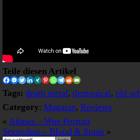
Teile diesen Artikel
Tags:
death metal
,
demonical
,
old sc
Category
:
Magazin
,
Reviews
«
Atlases – Woe Portrait
Sevendust – Blood & Stone
»