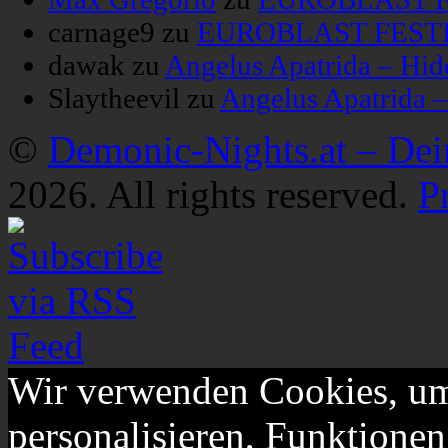
carnage9
zu
EUROBLAST FESTIV
dawak
zu
Angelus Apatrida – Hid
Slaytheevil
zu
Angelus Apatrida 
©
Demonic-Nights.at – De
2026. All rights reserved.
P
Wir verwenden Cookies, um
personalisieren, Funktionen