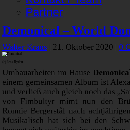
Partner
Demonical – World Do
Walter Kraus
|
21. Oktober 2020
|
0 
(c) Jens Ryden
Umbauarbeiten im Hause
Demonica
einem gemeinsamen Album ist Alex
und verließ auch gleich noch das „Sa
von Fimbultyr mimt nun den Brül
Ronnie Bergerstål nach achtjährig
Musikalisch hat sich bei den Schw
bewegt sich weiterhin im wuchtigen, 