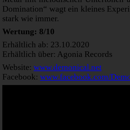
Domination“ wagt ein kleines Experim
stark wie immer.
Wertung: 8/10
Erhältlich ab: 23.10.2020
Erhältlich über: Agonia Records
Website:
www.demonical.net
Facebook:
www.facebook.com/Demoni