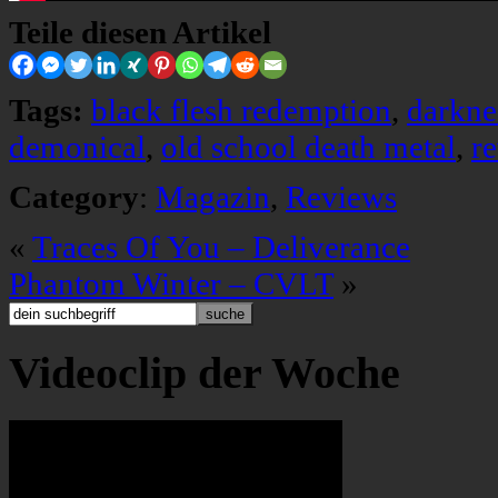
Teile diesen Artikel
Tags:
black flesh redemption
,
darkne
demonical
,
old school death metal
,
r
Category
:
Magazin
,
Reviews
«
Traces Of You – Deliverance
Phantom Winter – CVLT
»
Videoclip der Woche