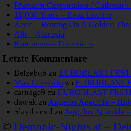
Phantom Corporation / Catbreat
10,000 Years – Esox Lucifer
Zerre – Rotting On A Golden Thr
Allt – Ataraxia
Knumears – Directions
Letzte Kommentare
Belzebub
zu
EUROBLAST FESTIV
Max Gregorio
zu
EUROBLAST FE
carnage9
zu
EUROBLAST FESTIV
dawak
zu
Angelus Apatrida – Hid
Slaytheevil
zu
Angelus Apatrida 
©
Demonic-Nights.at – De