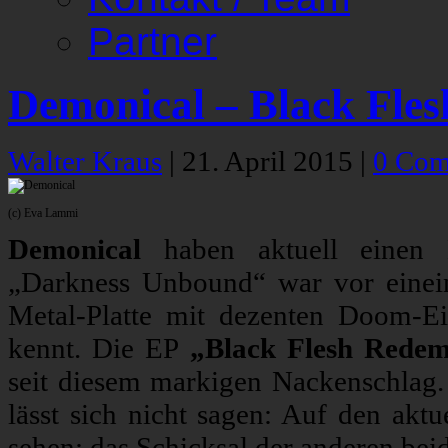
Partner
Demonical – Black Fle
Walter Kraus
|
21. April 2015
|
0 Com
(c) Eva Lammi
Demonical
haben aktuell einen L
„Darkness Unbound“ war vor einein
Metal-Platte mit dezenten Doom-E
kennt. Die EP
„Black Flesh Redem
seit diesem markigen Nackenschlag. 
lässt sich nicht sagen: Auf den aktu
sehen; das Schicksal der anderen beid