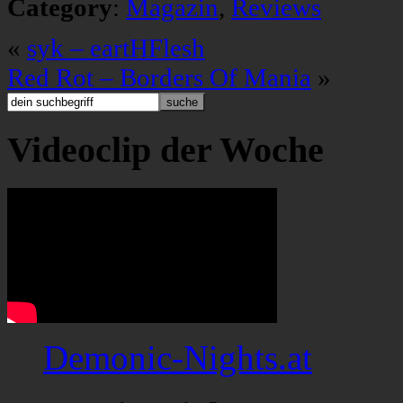
Category
:
Magazin
,
Reviews
«
syk – eartHFlesh
Red Rot – Borders Of Mania
»
Videoclip der Woche
Demonic-Nights.at