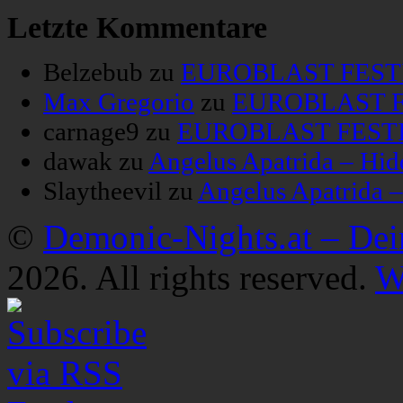
Letzte Kommentare
Belzebub
zu
EUROBLAST FESTIV
Max Gregorio
zu
EUROBLAST FE
carnage9
zu
EUROBLAST FESTIV
dawak
zu
Angelus Apatrida – Hid
Slaytheevil
zu
Angelus Apatrida 
©
Demonic-Nights.at – De
2026. All rights reserved.
W