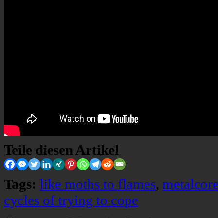
Teile diesen Artikel
Tags:
like moths to flames
,
metalcor
cycles of trying to cope