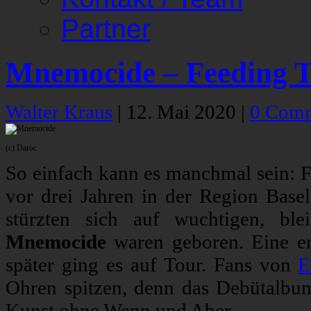
Partner
Mnemocide – Feeding T
Walter Kraus
|
12. Mai 2020
|
0 Com
(c) Daroc
So einfach kann es manchmal sein: F
vor drei Jahren in der Region Base
stürzten sich auf wuchtigen, bl
Mnemocide
waren geboren. Eine ers
später ging es auf Tour. Fans von
E
Ohren spitzen, denn das Debütalb
Kunst ohne Wenn und Aber.