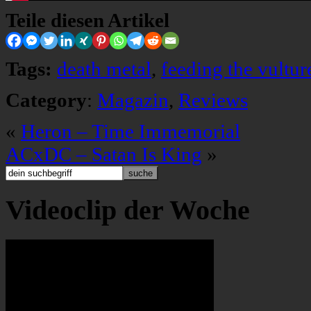
Teile diesen Artikel
Tags:
death metal
,
feeding the vultur
Category
:
Magazin
,
Reviews
«
Heron – Time Immemorial
ACxDC – Satan Is King
»
Videoclip der Woche