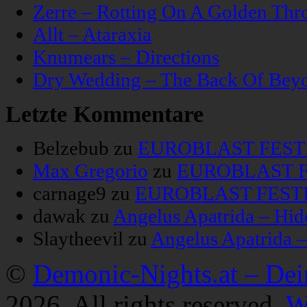
Zerre – Rotting On A Golden Thr
Allt – Ataraxia
Knumears – Directions
Dry Wedding – The Back Of Bey
Letzte Kommentare
Belzebub
zu
EUROBLAST FESTIV
Max Gregorio
zu
EUROBLAST FE
carnage9
zu
EUROBLAST FESTIV
dawak
zu
Angelus Apatrida – Hid
Slaytheevil
zu
Angelus Apatrida 
©
Demonic-Nights.at – De
2026. All rights reserved.
W