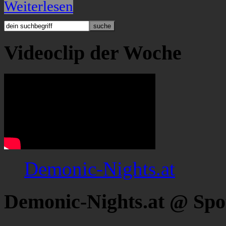
Weiterlesen
Videoclip der Woche
Demonic-Nights.at
Demonic-Nights.at @ Spo