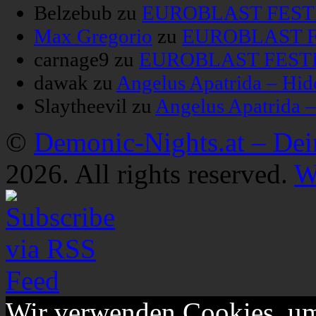
Belzebub
zu
EUROBLAST FESTIV
Max Gregorio
zu
EUROBLAST FE
carnage9
zu
EUROBLAST FESTIV
dawak
zu
Angelus Apatrida – Hid
Slaytheevil
zu
Angelus Apatrida 
©
Demonic-Nights.at – De
2026. All rights reserved.
W
Wir verwenden Cookies, um