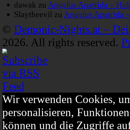
dawak
zu
Angelus Apatrida – Hid
Slaytheevil
zu
Angelus Apatrida 
©
Demonic-Nights.at – De
2026. All rights reserved.
P
Wir verwenden Cookies, um
personalisieren, Funktionen
können und die Zugriffe au