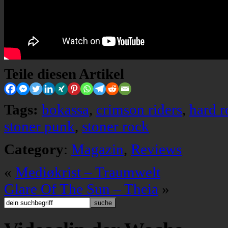
Teile diesen Artikel
Tags:
bokassa
,
crimson riders
,
hard r
stoner punk
,
stoner rock
Category
:
Magazin
,
Reviews
«
Mediøkrist – Traumwelt
Glare Of The Sun – Theia
»