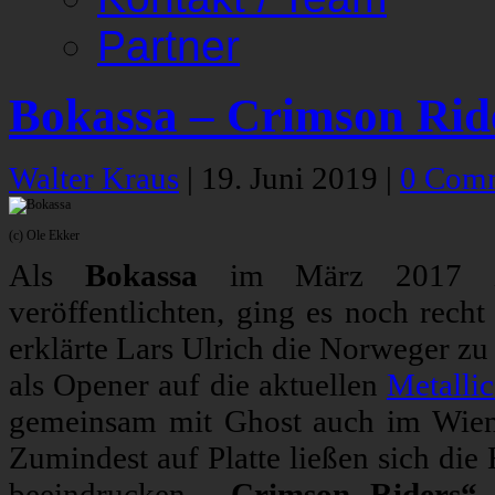
Partner
Bokassa – Crimson Rid
Walter Kraus
|
19. Juni 2019
|
0 Com
(c) Ole Ekker
Als
Bokassa
im März 2017 i
veröffentlichten, ging es noch recht
erklärte Lars Ulrich die Norweger zu
als Opener auf die aktuellen
Metallic
gemeinsam mit Ghost auch im Wiene
Zumindest auf Platte ließen sich di
beeindrucken.
„Crimson Riders“
n