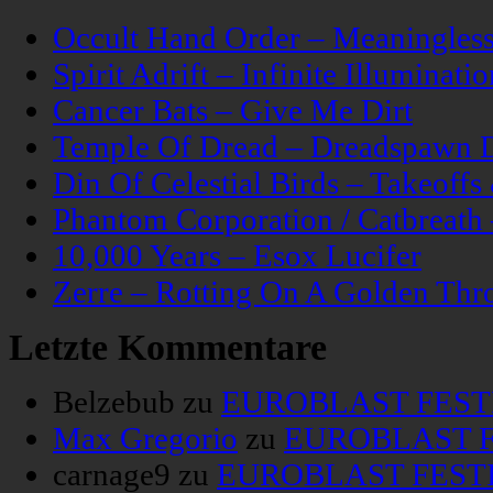
Occult Hand Order – Meaningle
Spirit Adrift – Infinite Illuminatio
Cancer Bats – Give Me Dirt
Temple Of Dread – Dreadspawn 
Din Of Celestial Birds – Takeoff
Phantom Corporation / Catbreat
10,000 Years – Esox Lucifer
Zerre – Rotting On A Golden Thr
Letzte Kommentare
Belzebub
zu
EUROBLAST FESTIV
Max Gregorio
zu
EUROBLAST FE
carnage9
zu
EUROBLAST FESTIV