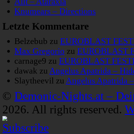
Allt – Ataraxia
Knumears – Directions
Letzte Kommentare
Belzebub
zu
EUROBLAST FESTIV
Max Gregorio
zu
EUROBLAST FE
carnage9
zu
EUROBLAST FESTIV
dawak
zu
Angelus Apatrida – Hid
Slaytheevil
zu
Angelus Apatrida 
©
Demonic-Nights.at – De
2026. All rights reserved.
W