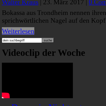
Walter Kraus
|
23. März 2017
|
0 Co
Bokassa aus Trondheim nennen ihren
sprichwörtlichen Nagel auf den Kopf
Weiterlesen
Videoclip der Woche