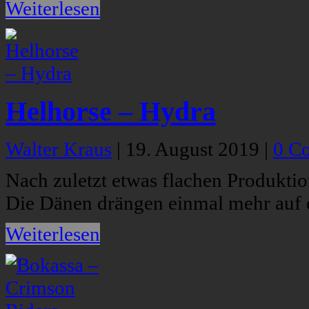
Weiterlesen
Helhorse – Hydra
Walter Kraus
|
19. August 2019
|
0 C
Nach zuletzt etwas flachen Produkti
Die Dänen drängen einmal mehr auf 
Weiterlesen