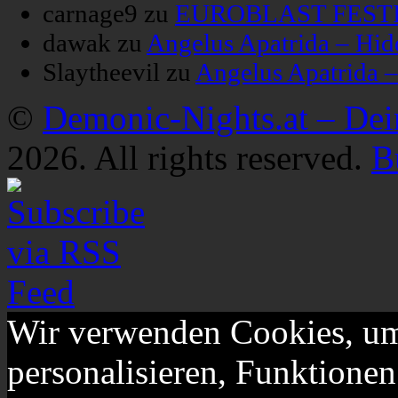
carnage9
zu
EUROBLAST FESTIV
dawak
zu
Angelus Apatrida – Hid
Slaytheevil
zu
Angelus Apatrida 
©
Demonic-Nights.at – De
2026. All rights reserved.
B
Wir verwenden Cookies, um
personalisieren, Funktionen