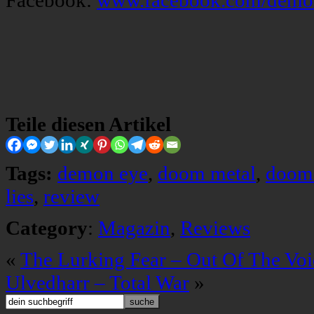
Facebook:
www.facebook.com/demo
Teile diesen Artikel
Tags:
demon eye
,
doom metal
,
doom
lies
,
review
Category
:
Magazin
,
Reviews
«
The Lurking Fear – Out Of The Voi
Ulvedharr – Total War
»