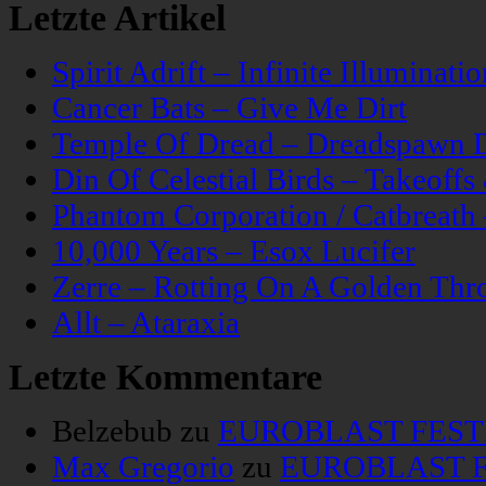
Letzte Artikel
Spirit Adrift – Infinite Illuminatio
Cancer Bats – Give Me Dirt
Temple Of Dread – Dreadspawn 
Din Of Celestial Birds – Takeoff
Phantom Corporation / Catbreat
10,000 Years – Esox Lucifer
Zerre – Rotting On A Golden Thr
Allt – Ataraxia
Letzte Kommentare
Belzebub
zu
EUROBLAST FESTIV
Max Gregorio
zu
EUROBLAST FE