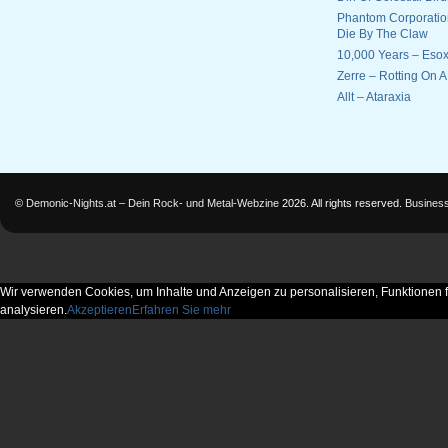
Phantom Corporatio
Die By The Claw
10,000 Years – Esox
Zerre – Rotting On 
Allt – Ataraxia
©
Demonic-Nights.at – Dein Rock- und Metal-Webzine
2026. All rights reserved.
Busines
Wir verwenden Cookies, um Inhalte und Anzeigen zu personalisieren, Funktionen f
analysieren.
Akzeptieren
Erfahren Sie mehr