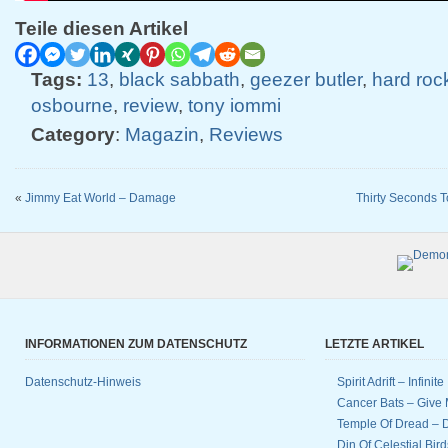
Teile diesen Artikel
Tags:
13
,
black sabbath
,
geezer butler
,
hard roc
osbourne
,
review
,
tony iommi
Category
:
Magazin
,
Reviews
«
Jimmy Eat World – Damage
Thirty Seconds T
INFORMATIONEN ZUM DATENSCHUTZ
LETZTE ARTIKEL
Datenschutz-Hinweis
Spirit Adrift – Infinit
Cancer Bats – Give 
Temple Of Dread –
Din Of Celestial Bir