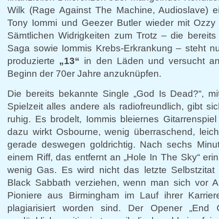
Wilk (Rage Against The Machine, Audioslave) e
Tony Iommi und Geezer Butler wieder mit Ozz
Sämtlichen Widrigkeiten zum Trotz – die bereit
Saga sowie Iommis Krebs-Erkrankung – steht n
produzierte
„13“
in den Läden und versucht an
Beginn der 70er Jahre anzuknüpfen.
Die bereits bekannte Single „God Is Dead?“, m
Spielzeit alles andere als radiofreundlich, gibt s
ruhig. Es brodelt, Iommis bleiernes Gitarrenspiel
dazu wirkt Osbourne, wenig überraschend, leic
gerade deswegen goldrichtig. Nach sechs Minu
einem Riff, das entfernt an „Hole In The Sky“ erin
wenig Gas. Es wird nicht das letzte Selbstzitat
Black Sabbath verziehen, wenn man sich vor Aug
Pioniere aus Birmingham im Lauf ihrer Karriere
plagiarisiert worden sind. Der Opener „End