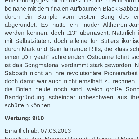
Entstehungsgeschichte dieser Platte im Hinterkopf
beinahe mit dem finalen Aufbäumen Black Sabbat
durch ein Sample vom ersten Song des er
abgerundet. Es hätte ein müder Altherren-
werden können, doch „13“ überrascht. Natürlich 
mit Selbstzitaten, doch alleine für Butlers ikon
durch Mark und Bein fahrende Riffs, die klassi
einen „Oh yeah“ schreienden Osbourne lohnt sic
ist das Songmaterial verdammt stark geworden. 
Sabbath nicht an ihre revolutionäre Pionierarbei
doch damit war auch nicht ernsthaft zu rechnen. „
die Briten heute noch sind, welch große Son
Bandgründung scheinbar unbeschwert aus ih
schütteln können.
Wertung: 9/10
Erhältlich ab: 07.06.2013
Erhätlich über: Mercury Records (Universal Music)