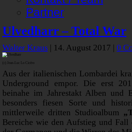
Partner
Ulvedharr – Total War
Walter Kraus
|
14. August 2017
|
0 C
(c) Jean-Luc Lo Cicéro
Aus der italienischen Lombardei krax
Underground empor. Die erst 20
beinahe im Jahrestakt Alben und 
besonders fiesen Sorte und histor
mittlerweile dritten Studioalbum
„
Bereiche wie den Aufstieg und Fall
der Germanen und die Wirren des Mitt