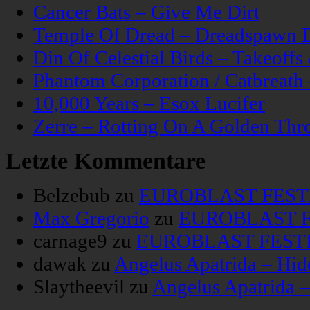
Cancer Bats – Give Me Dirt
Temple Of Dread – Dreadspawn 
Din Of Celestial Birds – Takeoff
Phantom Corporation / Catbreat
10,000 Years – Esox Lucifer
Zerre – Rotting On A Golden Thr
Letzte Kommentare
Belzebub
zu
EUROBLAST FESTIV
Max Gregorio
zu
EUROBLAST FE
carnage9
zu
EUROBLAST FESTIV
dawak
zu
Angelus Apatrida – Hid
Slaytheevil
zu
Angelus Apatrida 