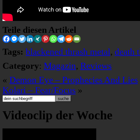
Teile diesen Artikel
Tags:
blackened thrash metal
,
death 
Category
:
Magazin
,
Reviews
«
Demon Eye – Prophecies And Lies
Kolari – Fear/Focus
»
Videoclip der Woche