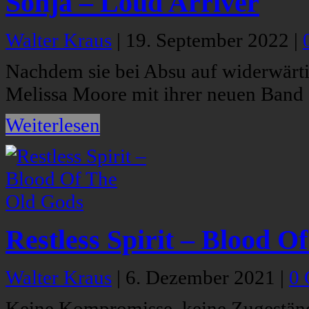
Sonja – Loud Arriver
Walter Kraus
|
19. September 2022
|
Nachdem sie bei Absu auf widerwärt
Melissa Moore mit ihrer neuen Band 
Weiterlesen
Restless Spirit – Blood 
Walter Kraus
|
6. Dezember 2021
|
0
Keine Kompromisse, keine Zugeständn