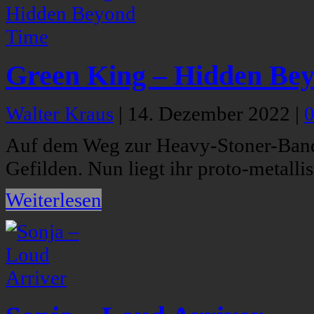
Green King – Hidden Be
Walter Kraus
|
14. Dezember 2022
|
Auf dem Weg zur Heavy-Stoner-Band 
Gefilden. Nun liegt ihr proto-metalli
Weiterlesen