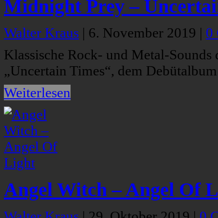
Midnight Prey – Uncerta
Walter Kraus
|
6. November 2019
|
0
Klassische Rock- und Metal-Sounds d
„Uncertain Times“, dem Debütalbum
Weiterlesen
Angel Witch – Angel Of L
Walter Kraus
|
29. Oktober 2019
|
0 