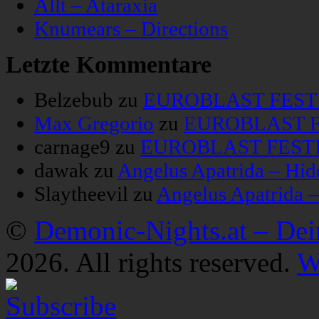
Allt – Ataraxia
Knumears – Directions
Letzte Kommentare
Belzebub
zu
EUROBLAST FESTIV
Max Gregorio
zu
EUROBLAST FE
carnage9
zu
EUROBLAST FESTIV
dawak
zu
Angelus Apatrida – Hid
Slaytheevil
zu
Angelus Apatrida 
©
Demonic-Nights.at – De
2026. All rights reserved.
W