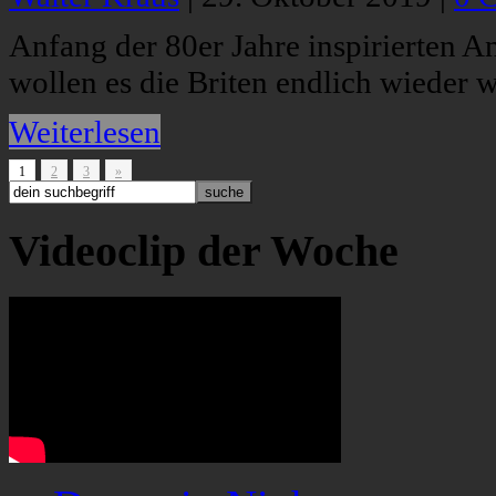
Anfang der 80er Jahre inspirierten 
wollen es die Briten endlich wieder w
Weiterlesen
1
2
3
»
Videoclip der Woche