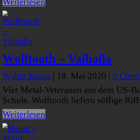
Weiterlesen
Wolftooth – Valhalla
Walter Kraus
|
18. Mai 2020
|
0 Com
Vier Metal-Veteranen aus dem US-Bu
Schule. Wolftooth liefern süffige Rif
Weiterlesen