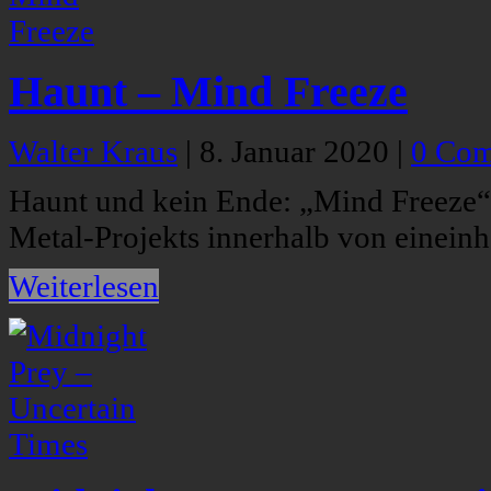
Haunt – Mind Freeze
Walter Kraus
|
8. Januar 2020
|
0 Co
Haunt und kein Ende: „Mind Freeze“ i
Metal-Projekts innerhalb von eineinh
Weiterlesen