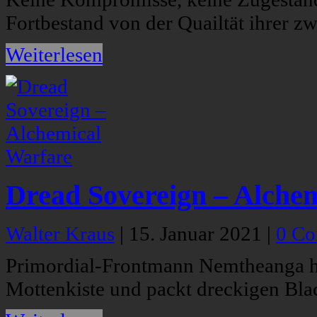
Fortbestand von der Quailtät ihrer zwe
Weiterlesen
Dread Sovereign – Alche
Walter Kraus
|
15. Januar 2021
|
0 C
Primordial-Frontmann Nemtheanga ho
Mottenkiste und packt dreckigen Bl