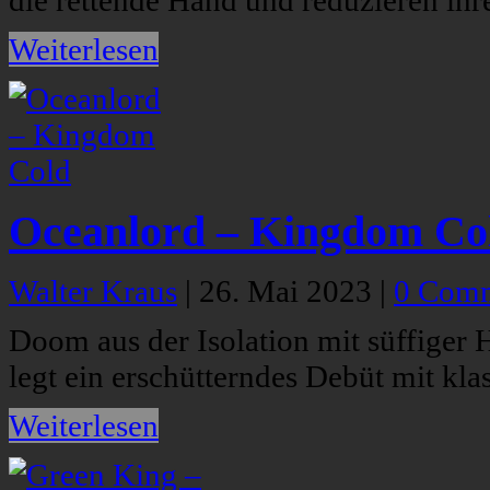
die rettende Hand und reduzieren ihr
Weiterlesen
Oceanlord – Kingdom Co
Walter Kraus
|
26. Mai 2023
|
0 Com
Doom aus der Isolation mit süffiger 
legt ein erschütterndes Debüt mit kl
Weiterlesen