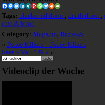
Tags:
blackened doom
,
death doom
,
rust & bone
Category
:
Magazin
,
Reviews
«
Peace Killers – Peace Killers
Seer – Vol. 1 & 2
»
Videoclip der Woche