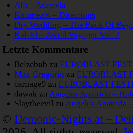
Allt – Ataraxia
Knumears – Directions
Dry Wedding – The Back Of Bey
Kal-El – Astral Voyager Vol. 2
Letzte Kommentare
Belzebub
zu
EUROBLAST FESTIV
Max Gregorio
zu
EUROBLAST FE
carnage9
zu
EUROBLAST FESTIV
dawak
zu
Angelus Apatrida – Hid
Slaytheevil
zu
Angelus Apatrida 
©
Demonic-Nights.at – De
2026. All rights reserved.
W