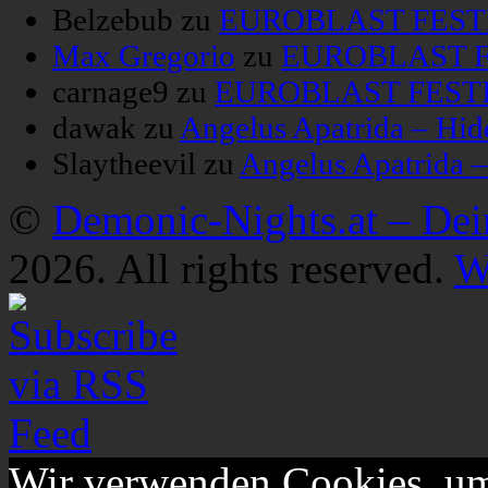
Belzebub
zu
EUROBLAST FESTIV
Max Gregorio
zu
EUROBLAST FE
carnage9
zu
EUROBLAST FESTIV
dawak
zu
Angelus Apatrida – Hid
Slaytheevil
zu
Angelus Apatrida 
©
Demonic-Nights.at – De
2026. All rights reserved.
W
Wir verwenden Cookies, um