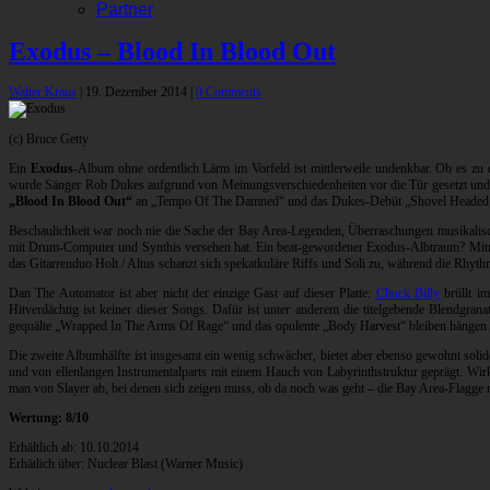
Partner
Exodus – Blood In Blood Out
Walter Kraus
|
19. Dezember 2014
|
0 Comments
(c) Bruce Getty
Ein
Exodus
-Album ohne ordentlich Lärm im Vorfeld ist mittlerweile undenkbar. Ob es zu 
wurde Sänger Rob Dukes aufgrund von Meinungsverschiedenheiten vor die Tür gesetzt und 
„Blood In Blood Out“
an „Tempo Of The Damned“ und das Dukes-Debüt „Shovel Headed Kil
Beschaulichkeit war noch nie die Sache der Bay Area-Legenden, Überraschungen musikalisch
mit Drum-Computer und Synthis versehen hat. Ein beat-gewordener Exodus-Albtraum? Mitnichte
das Gitarrenduo Holt / Altus schanzt sich spekatkuläre Riffs und Soli zu, während die Rhy
Dan The Automator ist aber nicht der einzige Gast auf dieser Platte:
Chuck Billy
brüllt i
Hitverdächtig ist keiner dieser Songs. Dafür ist unter anderem die titelgebende Blendg
gequälte „Wrapped In The Arms Of Rage“ und das opulente „Body Harvest“ bleiben hängen.
Die zweite Albumhälfte ist insgesamt ein wenig schwächer, bietet aber ebenso gewohnt soli
und von ellenlangen Instrumentalparts mit einem Hauch von Labyrinthstruktur geprägt. Wirkli
man von Slayer ab, bei denen sich zeigen muss, ob da noch was geht – die Bay Area-Flagge 
Wertung: 8/10
Erhältlich ab: 10.10.2014
Erhätlich über: Nuclear Blast (Warner Music)