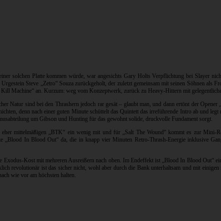
einer solchen Platte kommen würde, war angesichts Gary Holts Verpflichtung bei Slayer nic
Urgestein Steve „Zetro“ Souza zurückgeholt, der zuletzt gemeinsam mit seinen Söhnen als 
l Machine“ an. Kurzum: weg vom Konzeptwerk, zurück zu Heavy-Hittern mit gelegentlicher
er Natur sind bei den Thrashern jedoch rar gesät – glaubt man, und dann ertönt der Opener 
n, denn nach einer guten Minute schüttelt das Quintett das irreführende Intro ab und legt mi
thmusabteilung um Gibson und Hunting für das gewohnt solide, druckvolle Fundament sorgt.
m eher mittelmäßigen „BTK“ ein wenig mit und für „Salt The Wound“ kommt es zur Mini-Re
ranate „Blood In Blood Out“ da, die in knapp vier Minuten Retro-Thrash-Energie inklusive 
de Exodus-Kost mit mehreren Ausreißern nach oben. Im Endeffekt ist „Blood In Blood Out“ eine
ch revolutionär ist das sicher nicht, wohl aber durch die Bank unterhaltsam und mit einigen 
nach wie vor am höchsten halten.