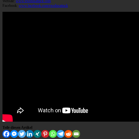
Website:
www.exodusattack.com
Facebook:
www.facebook.com/exodusattack
Teile diesen Artikel