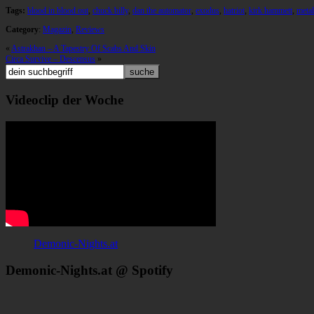
Tags:
blood in blood out
,
chuck billy
,
dan the automator
,
exodus
,
hatriot
,
kirk hammett
,
metal
Category
:
Magazin
,
Reviews
«
Astrakhan – A Tapestry Of Scabs And Skin
Circa Survive – Descensus
»
Videoclip der Woche
Demonic-Nights.at
Demonic-Nights.at @ Spotify