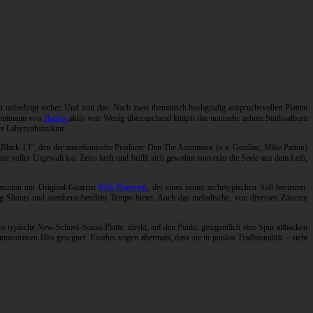
ht unbedingt sicher. Und nun das: Nach zwei thematisch hochgradig anspruchsvollen Platten
Frontmann von
Hatriot
aktiv war. Wenig überraschend knüpft das nunmehr zehnte Studioalbum
 Labyrinthstruktur.
„Black 13“, den der amerikanische Producer Dan The Automator (u.a. Gorillaz, Mike Patton)
t voller Urgewalt los. Zetro keift und brüllt sich gewohnt souverän die Seele aus dem Leib,
union mit Original-Gitarrist
Kirk Hammett
, der eines seiner archetypischen Soli besteuert.
Gang-Shouts und atemberaubendem Tempo bietet. Auch das melodische, von diversen Zäsuren
 typische New-School-Souza-Platte: direkt, auf den Punkt, gelegentlich eine Spur altbacken
monströsen Hits gesegnet. Exodus zeigen abermals, dass sie in punkto Traditionalität – sieht