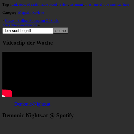
Tags:
dark roots of earth
,
native blood
,
review
,
testament
,
thrash metal
,
true american hate
Category
:
Magazin
,
Reviews
«
Grave – Endless Procession Of Souls
Zen Zebra – awaystation
»
Videoclip der Woche
Demonic-Nights.at
Demonic-Nights.at @ Spotify