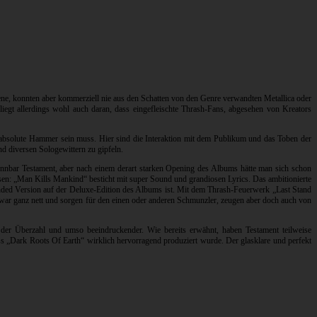
zene, konnten aber kommerziell nie aus den Schatten von den Genre verwandten Metallica oder
egt allerdings wohl auch daran, dass eingefleischte Thrash-Fans, abgesehen von Kreators
r absolute Hammer sein muss. Hier sind die Interaktion mit dem Publikum und das Toben der
d diversen Sologewittern zu gipfeln.
rkennbar Testament, aber nach einem derart starken Opening des Albums hätte man sich schon
ssen: „Man Kills Mankind“ besticht mit super Sound und grandiosen Lyrics. Das ambitionierte
ended Version auf der Deluxe-Edition des Albums ist. Mit dem Thrash-Feuerwerk „Last Stand
zwar ganz nett und sorgen für den einen oder anderen Schmunzler, zeugen aber doch auch von
 der Überzahl und umso beeindruckender. Wie bereits erwähnt, haben Testament teilweise
ass „Dark Roots Of Earth“ wirklich hervorragend produziert wurde. Der glasklare und perfekt