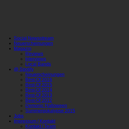
Social Newsstream
Neuerscheinungen
Magazin
Reviews
Interviews
Local Bands
@ Spotify
Neuerscheinungen
Best-Of 2016
Best-Of 2015
Best-Of 2014
Best-Of 2013
Best-Of 2012
Demonic Halloween
Summerpokalypse 2015
Jobs
Impressum / Kontakt
Kontakt / Team