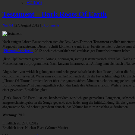
Partner
Testament – Dark Roots Of Earth
Navi84
|
27. August 2012
|
0 Comments
Nach einigen Jahren Pause melden sich die Bay-Area-Thrasher
Testament
endlich mit einer
Megadeth heraustreten. Diesen Schritt könnten sie mit ihrer bereits zehnten Scheibe nun 
„Phantom Antichrist“
, 2012 noch nicht wirklich viel erstklassiges Futter bekommen haben.
„Rise Up“ hämmert gleich zu Anfang, sozusagen, richtig testamentarisch drauf los. Nach e
Massen schon vorprogrammiert. Nach kurzem Intermezzo am Anfang haut sich auch „Native Blo
Abgesehen von wirklich gelungenen und sehr gesellschaftskritischen Texten, haben die folg
deutlich mehr erwartet. Wenn man sich schließlich auch durch die fast achtminütige Durchsc
„Throne Of Thorns“ erreicht leider über die ganzen sieben Minuten nicht den angepeilten 
For Independence“ ist dann eigentlich schon das Ende des Albums erreicht. Weitere Tracks 
einer gewissen Einfallslosigkeit.
„Dark Roots Of Earth“ ist ein handwerklich wirklich gut gemachtes Langeisen, schwäche
ausgezeichnete Lyrics in die Songs gepackt, aber leider mag die Initialzündung für das gan
abgemischte Sound schreit geradezu danach, das Volume bis zum Anschlag aufzudrehen.
Wertung: 7/10
Erhältlich ab: 27.07.2012
Erhältlich über: Nuclear Blast (Warner Music)