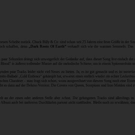
 neuen Scheibe zurück. Chuck Billy & Co. sind schon seit 25 Jahren eine feste Größe in der S
doch schaffen, denn
„Dark Roots Of Earth“
verkauft sich wie die warmen Semmeln. Das li
in paar Sekunden drängt sich unweigerlich der Gedanke auf, dass dieser Song live einfach de
od“ in äußerst treibender Manier auf die melodische Schiene, um in einem Spitzenrefrain un
enden paar Tracks leider nicht viel Neues zu bieten. Ja, es ist gut gemacht und es ist unve
hnitts-Ballade „Cold Embrace“ gekämpft hat, erwartet einen endlich wieder ein echter Leckerbi
epischen Charakter – man fragt sich schon, wozu ausgerechnet von diesem Song noch eine Ext
gibt es dann auf der Deluxe-Version: Die Covers von Queen, Scorpions und Iron Maiden sind 
lt an der einen oder anderen Stelle aber schon. Die gelungenen Tracks sind allerdings in
ze Album auch bei mehreren Durchläufen partout nicht stattfinden. Bleibt noch zu erwähnen, d