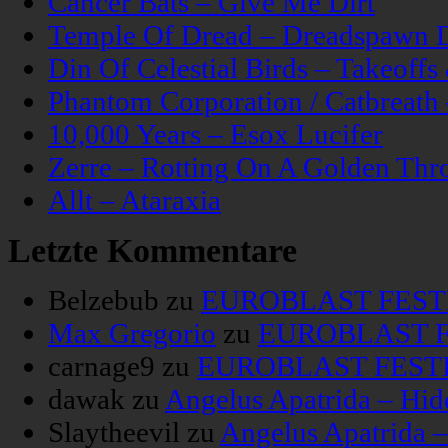
Cancer Bats – Give Me Dirt
Temple Of Dread – Dreadspawn 
Din Of Celestial Birds – Takeoff
Phantom Corporation / Catbreat
10,000 Years – Esox Lucifer
Zerre – Rotting On A Golden Thr
Allt – Ataraxia
Letzte Kommentare
Belzebub
zu
EUROBLAST FESTIV
Max Gregorio
zu
EUROBLAST FE
carnage9
zu
EUROBLAST FESTIV
dawak
zu
Angelus Apatrida – Hid
Slaytheevil
zu
Angelus Apatrida 