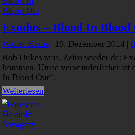
Exodus – Blood In Blood
Walter Kraus
|
19. Dezember 2014
|
Rob Dukes raus, Zetro wieder da: Ex
kommen. Umso verwunderlicher ist di
In Blood Out“.
Weiterlesen