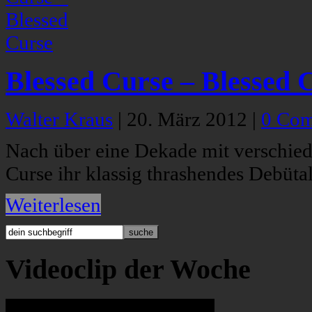
Blessed Curse – Blessed 
Walter Kraus
|
20. März 2012
|
0 Co
Nach über eine Dekade mit verschie
Curse ihr klassig thrashendes Debüt
Weiterlesen
Videoclip der Woche