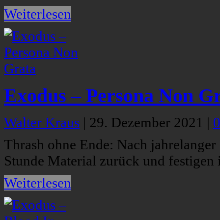
Weiterlesen
Exodus – Persona Non G
Walter Kraus
|
29. Dezember 2021
|
Thrash ohne Ende: Nach jahrelanger 
Stunde Material zurück und festigen
Weiterlesen