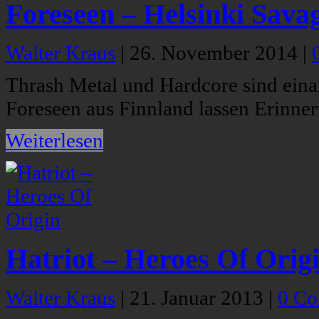
Foreseen – Helsinki Sava
Walter Kraus
|
26. November 2014
|
Thrash Metal und Hardcore sind einan
Foreseen aus Finnland lassen Erinne
Weiterlesen
Hatriot – Heroes Of Orig
Walter Kraus
|
21. Januar 2013
|
0 C