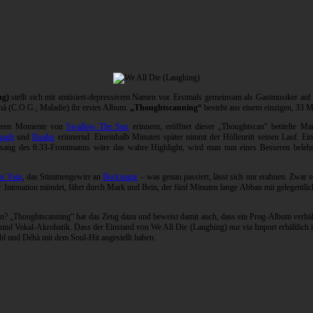
ng)
stellt sich mit amüsiert-depressivem Namen vor. Erstmals gemeinsam als Gastmusiker auf 
éhà (C.O.G., Maladie) ihr erstes Album.
„Thoughtscanning“
besteht aus einem einzigen, 33 M
higeren Momente von
Swallow The Sun
erinnern, eröffnet dieser „Thoughtscan“ betitelte 
nagh
und
Ihsahn
erinnernd. Eineinhalb Minuten später nimmt der Höllenritt seinen Lauf. Ein
esang des 6:33-Frontmanns wäre das wahre Highlight, wird man nun eines Besseren belehrt
In Vain
, das Stimmengewirr an
Borknagar
– was genau passiert, lässt sich nur erahnen. Zwar 
her Intonation mündet, fährt durch Mark und Bein, der fünf Minuten lange Abbau mit gelegentlic
chen? „Thoughtscanning“ hat das Zeug dazu und beweist damit auch, dass ein Prog-Album verhä
nd Vokal-Akrobatik. Dass der Einstand von We All Die (Laughing) nur via Import erhältlich is
 und Déhà mit dem Soul-Hit angestellt haben.