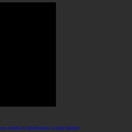
view
,
thoughtscan
,
thoughtscanning
,
we all die (laughing)