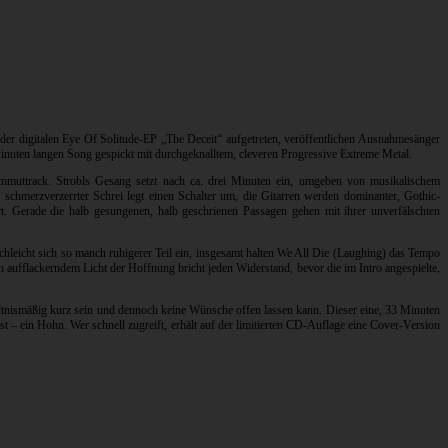
der digitalen Eye Of Solitude-EP „The Deceit“ aufgetreten, veröffentlichen Ausnahmesänger
inuten langen Song gespickt mit durchgeknalltem, cleveren Progressive Extreme Metal.
Mammuttrack. Strobls Gesang setzt nach ca. drei Minuten ein, umgeben von musikalischem
 schmerzverzerrter Schrei legt einen Schalter um, die Gitarren werden dominanter, Gothic-
. Gerade die halb gesungenen, halb geschrienen Passagen gehen mit ihrer unverfälschten
schleicht sich so manch ruhigerer Teil ein, insgesamt halten We All Die (Laughing) das Tempo
h aufflackerndem Licht der Hoffnung bricht jeden Widerstand, bevor die im Intro angespielte,
ltnismäßig kurz sein und dennoch keine Wünsche offen lassen kann. Dieser eine, 33 Minuten
t – ein Hohn. Wer schnell zugreift, erhält auf der limitierten CD-Auflage eine Cover-Version