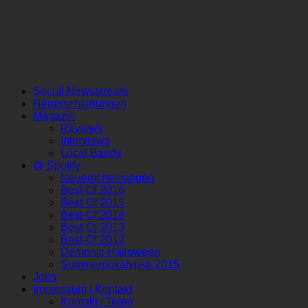
Social Newsstream
Neuerscheinungen
Magazin
Reviews
Interviews
Local Bands
@ Spotify
Neuerscheinungen
Best-Of 2016
Best-Of 2015
Best-Of 2014
Best-Of 2013
Best-Of 2012
Demonic Halloween
Summerpokalypse 2015
Jobs
Impressum / Kontakt
Kontakt / Team