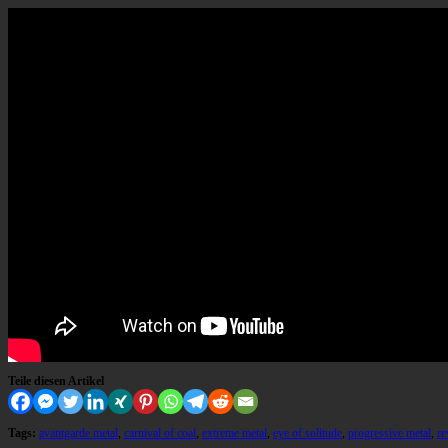
Teile diesen Artikel
Tags:
avantgarde metal
,
carnival of coal
,
extreme metal
,
eye of solitude
,
progressive metal
,
re