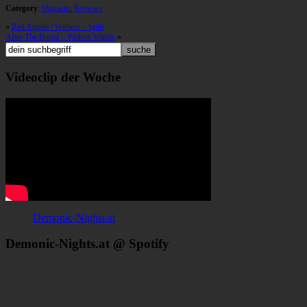
Category
:
Magazin
,
Reviews
«
Red Apollo / Withers – Split
After The Burial – Wolves Within
»
Videoclip der Woche
Demonic-Nights.at
Demonic-Nights.at @ Spotify