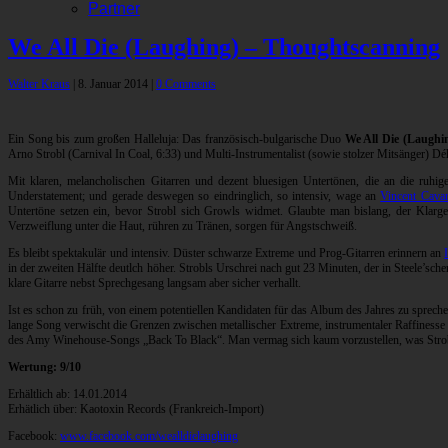
Partner
We All Die (Laughing) – Thoughtscanning
Walter Kraus
|
8. Januar 2014
|
0 Comments
Ein Song bis zum großen Halleluja: Das französisch-bulgarische Duo
We All Die (Laughi
Arno Strobl (Carnival In Coal, 6:33) und Multi-Instrumentalist (sowie stolzer Mitsänger) D
Mit klaren, melancholischen Gitarren und dezent bluesigen Untertönen, die an die ru
Understatement; und gerade deswegen so eindringlich, so intensiv, wage an
Vincent Cava
Untertöne setzen ein, bevor Strobl sich Growls widmet. Glaubte man bislang, der Klarg
Verzweiflung unter die Haut, rühren zu Tränen, sorgen für Angstschweiß.
Es bleibt spektakulär und intensiv. Düster schwarze Extreme und Prog-Gitarren erinnern an
in der zweiten Hälfte deutlch höher. Strobls Urschrei nach gut 23 Minuten, der in Steele’sc
klare Gitarre nebst Sprechgesang langsam aber sicher verhallt.
Ist es schon zu früh, von einem potentiellen Kandidaten für das Album des Jahres zu spre
lange Song verwischt die Grenzen zwischen metallischer Extreme, instrumentaler Raffinesse u
des Amy Winehouse-Songs „Back To Black“. Man vermag sich kaum vorzustellen, was Strobl
Wertung: 9/10
Erhältlich ab: 14.01.2014
Erhätlich über: Kaotoxin Records (Frankreich-Import)
Facebook:
www.facebook.com/wealldielaughing