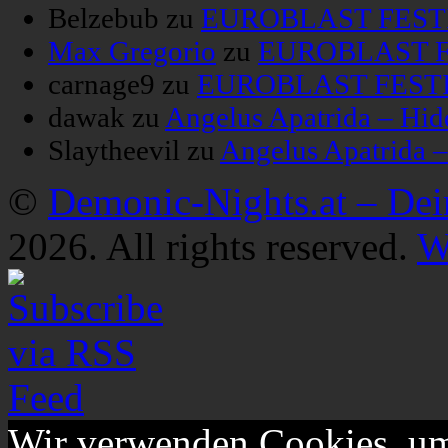
Belzebub
zu
EUROBLAST FESTIV
Max Gregorio
zu
EUROBLAST FE
carnage9
zu
EUROBLAST FESTIV
dawak
zu
Angelus Apatrida – Hid
Slaytheevil
zu
Angelus Apatrida 
©
Demonic-Nights.at – De
2026. All rights reserved.
W
Wir verwenden Cookies, um