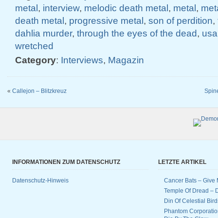
metal
,
interview
,
melodic death metal
,
metal
,
meta
death metal
,
progressive metal
,
son of perdition
,
dahlia murder
,
through the eyes of the dead
,
usa
wretched
Category
:
Interviews
,
Magazin
«
Callejon – Blitzkreuz
Spin
INFORMATIONEN ZUM DATENSCHUTZ
LETZTE ARTIKEL
Datenschutz-Hinweis
Cancer Bats – Give 
Temple Of Dread –
Din Of Celestial Bir
Phantom Corporatio