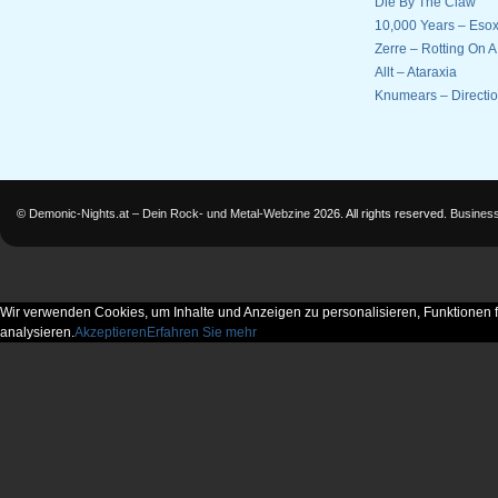
Die By The Claw
10,000 Years – Esox
Zerre – Rotting On 
Allt – Ataraxia
Knumears – Directi
©
Demonic-Nights.at – Dein Rock- und Metal-Webzine
2026. All rights reserved.
Busines
Wir verwenden Cookies, um Inhalte und Anzeigen zu personalisieren, Funktionen f
analysieren.
Akzeptieren
Erfahren Sie mehr