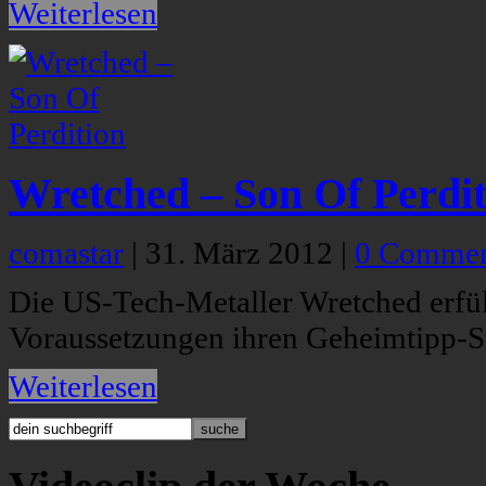
Weiterlesen
Wretched – Son Of Perdit
comastar
|
31. März 2012
|
0 Commen
Die US-Tech-Metaller Wretched erfül
Voraussetzungen ihren Geheimtipp-St
Weiterlesen