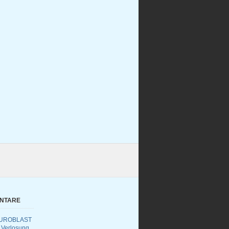
ENTARE
UROBLAST
 Verlosung