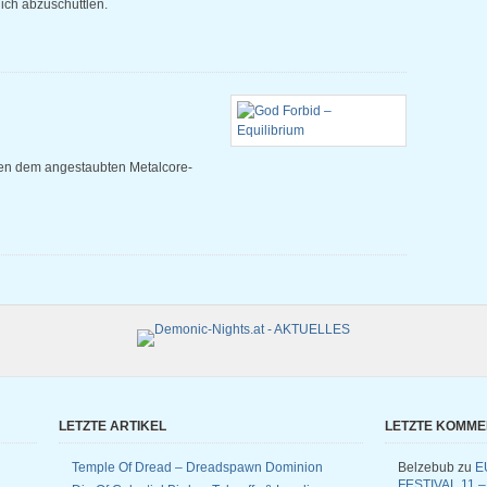
ich abzuschüttlen.
sen dem angestaubten Metalcore-
LETZTE ARTIKEL
LETZTE KOMM
Temple Of Dread – Dreadspawn Dominion
Belzebub
zu
E
FESTIVAL 11 –