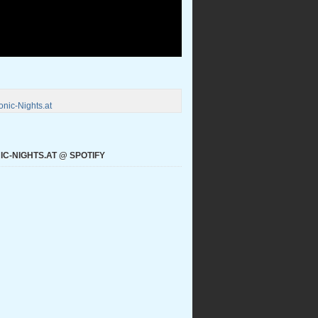
nic-Nights.at
C-NIGHTS.AT @ SPOTIFY