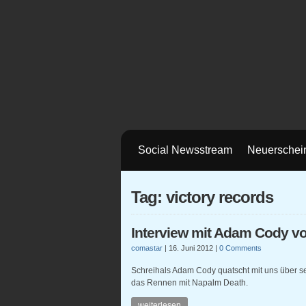
Social Newsstream
Neuerschei
Tag: victory records
Interview mit Adam Cody v
comastar
|
16. Juni 2012
|
0 Comments
Schreihals Adam Cody quatscht mit uns über s
das Rennen mit Napalm Death.
weiterlesen