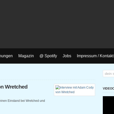
nungen
Magazin
@ Spotify
Jobs
Impressum / Kontakt
on Wretched
VIDEO
einen Einstand bei Wretched und