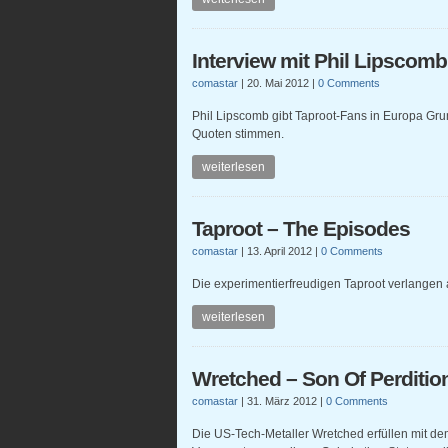
Interview mit Phil Lipscom
comastar
|
20. Mai 2012
|
0 Comments
Phil Lipscomb gibt Taproot-Fans in Europa Gru
Quoten stimmen.
weiterlesen
Taproot – The Episodes
comastar
|
13. April 2012
|
0 Comments
Die experimentierfreudigen Taproot verlangen
weiterlesen
Wretched – Son Of Perditio
comastar
|
31. März 2012
|
0 Comments
Die US-Tech-Metaller Wretched erfüllen mit dem