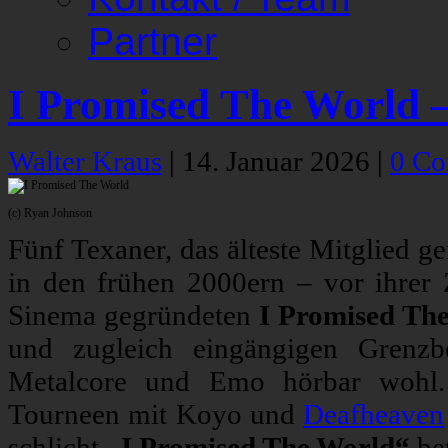
Partner
I Promised The World 
Walter Kraus
|
14. Januar 2026
|
0 C
(c) Ryan Johnson
Fünf Texaner, das älteste Mitglied g
in den frühen 2000ern – vor ihrer 
Sinema gegründeten
I Promised Th
und zugleich eingängigen Grenzb
Metalcore und Emo hörbar wohl.
Tourneen mit Koyo und
Deafheaven
schlicht
„I Promised The World“
bet