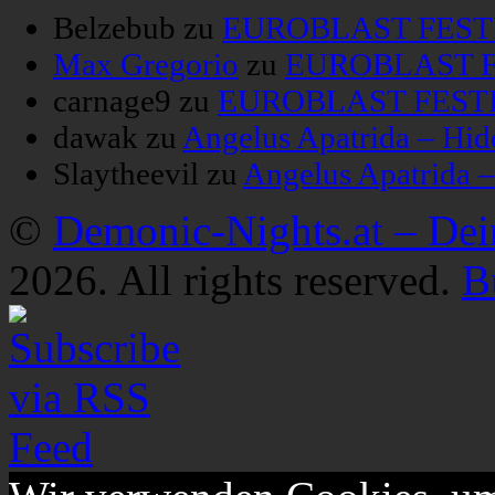
Belzebub
zu
EUROBLAST FESTIV
Max Gregorio
zu
EUROBLAST FE
carnage9
zu
EUROBLAST FESTIV
dawak
zu
Angelus Apatrida – Hid
Slaytheevil
zu
Angelus Apatrida 
©
Demonic-Nights.at – De
2026. All rights reserved.
B