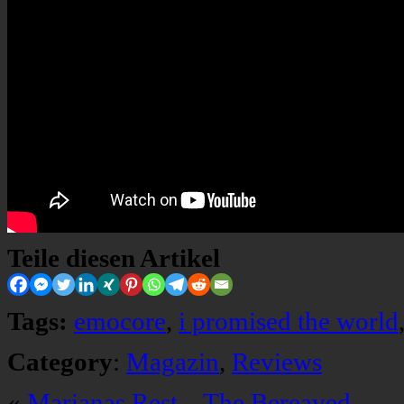
Teile diesen Artikel
Tags:
emocore
,
i promised the world
Category
:
Magazin
,
Reviews
«
Marianas Rest – The Bereaved