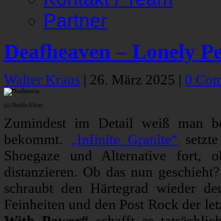
Partner
Deafheaven – Lonely P
Walter Kraus
|
26. März 2025
|
0 Co
(c) Nedda Afsari
Zumindest im Detail weiß man 
bekommt.
„Infinite Granite“
setzt
Shoegaze und Alternative fort, 
distanzieren. Ob das nun geschieht
schraubt den Härtegrad wieder de
Feinheiten und den Post Rock der let
With Power“
schafft es tatsächlic