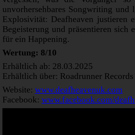
unvorhersehbares Songwriting und 
Explosivität: Deafheaven justieren 
Begeisterung und präsentieren sich e
für ein Happening.
Wertung: 8/10
Erhältlich ab: 28.03.2025
Erhältlich über: Roadrunner Records
Website:
www.deafheavenuk.com
Facebook:
www.facebook.com/deafh