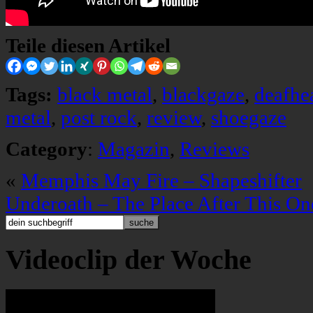
Teile diesen Artikel
Tags:
black metal
,
blackgaze
,
deafhe
metal
,
post rock
,
review
,
shoegaze
Category
:
Magazin
,
Reviews
«
Memphis May Fire – Shapeshifter
Underoath – The Place After This On
Videoclip der Woche