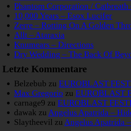
Phantom Corporation / Catbreat
10,000 Years – Esox Lucifer
Zerre – Rotting On A Golden Thr
Allt – Ataraxia
Knumears – Directions
Dry Wedding – The Back Of Bey
Letzte Kommentare
Belzebub
zu
EUROBLAST FESTIV
Max Gregorio
zu
EUROBLAST FE
carnage9
zu
EUROBLAST FESTIV
dawak
zu
Angelus Apatrida – Hid
Slaytheevil
zu
Angelus Apatrida 