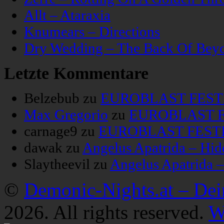
Allt – Ataraxia
Knumears – Directions
Dry Wedding – The Back Of Bey
Letzte Kommentare
Belzebub
zu
EUROBLAST FESTIV
Max Gregorio
zu
EUROBLAST FE
carnage9
zu
EUROBLAST FESTIV
dawak
zu
Angelus Apatrida – Hid
Slaytheevil
zu
Angelus Apatrida 
©
Demonic-Nights.at – De
2026. All rights reserved.
W