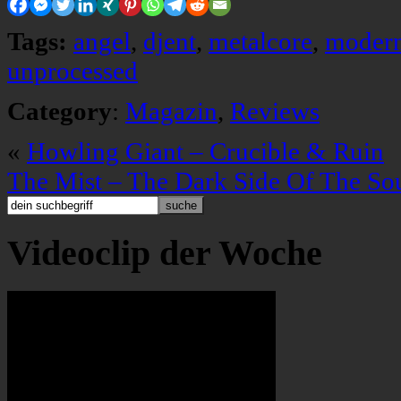
Tags:
angel
,
djent
,
metalcore
,
modern
unprocessed
Category
:
Magazin
,
Reviews
«
Howling Giant – Crucible & Ruin
The Mist – The Dark Side Of The So
Videoclip der Woche