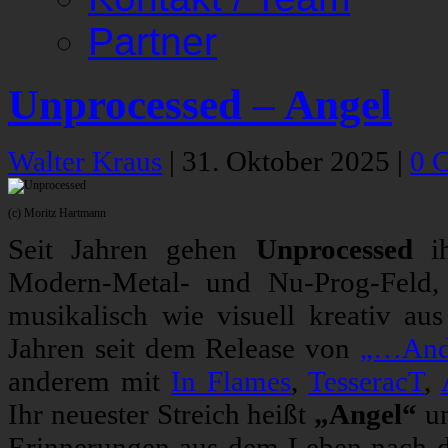
Partner
Unprocessed – Angel
Walter Kraus
|
31. Oktober 2025
|
0 
(c) Moritz Hartmann
Seit Jahren gehen
Unprocessed
ih
Modern-Metal- und Nu-Prog-Feld, v
musikalisch wie visuell kreativ aus
Jahren seit dem Release von
„…And 
anderem mit
In Flames
,
TesseracT
,
Ihr neuester Streich heißt
„Angel“
un
Erinnerungen aus dem Leben nach d