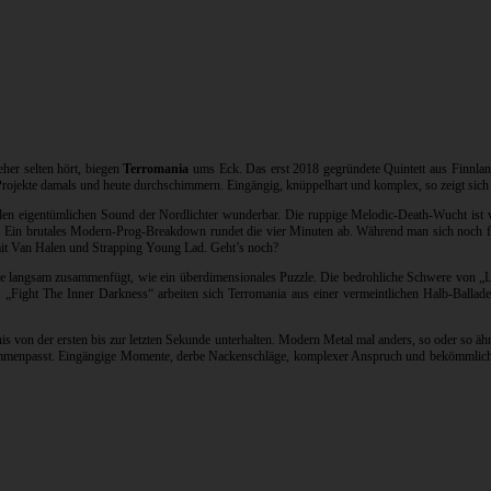
er selten hört, biegen
Terromania
ums Eck. Das erst 2018 gegründete Quintett aus Finnla
rojekte damals und heute durchschimmern. Eingängig, knüppelhart und komplex, so zeigt sich 
t den eigentümlichen Sound der Nordlichter wunderbar. Die ruppige Melodic-Death-Wucht is
. Ein brutales Modern-Prog-Breakdown rundet die vier Minuten ab. Während man sich noch fra
t Van Halen und Strapping Young Lad. Geht’s noch?
eile langsam zusammenfügt, wie ein überdimensionales Puzzle. Die bedrohliche Schwere von
Fight The Inner Darkness“ arbeiten sich Terromania aus einer vermeintlichen Halb-Ballade
bnis von der ersten bis zur letzten Sekunde unterhalten. Modern Metal mal anders, so oder so äh
ammenpasst. Eingängige Momente, derbe Nackenschläge, komplexer Anspruch und bekömmlicher 