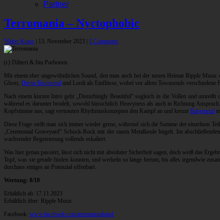
Partner
Terromania – Nyctophobic
Walter Kraus
|
13. November 2023
|
0 Comments
(c) Diltteri & Iitu Purhonen
Mit einem eher ungewöhnlichen Sound, den man auch bei der neuen Heimat Ripple Music eh
Ghost,
Devin Townsend
und Lordi als Einflüsse, wobei vor allem Townsends verschiedene P
Nach einem kurzen Intro geht „Disturbingly Beautiful“ sogleich in die Vollen und umreiß
während es darunter brodelt, sowohl hinsichtlich Heavyness als auch in Richtung Anspruch
Kopfstimme aus, sagt vertrauten Rhythmuskonzepten den Kampf an und kreuzt
Babymetal
mi
Diese Frage stellt man sich immer wieder gerne, während sich die Summe der einzelnen T
„Ceremonial Graveyard“ Schock-Rock mit der rauen Metalkeule bügelt. Im abschließenden „
wachsender Begeisterung vollends eskaliert.
Was hier genau passiert, lässt sich nicht mit absoluter Sicherheit sagen, doch weiß das Erge
Topf, was sie gerade finden konnten, und werkeln so lange herum, bis alles irgendwie zus
durchaus einiges an Potenzial offenbart.
Wertung: 8/10
Erhältlich ab: 17.11.2023
Erhältlich über: Ripple Music
Facebook:
www.facebook.com/terromaniaband