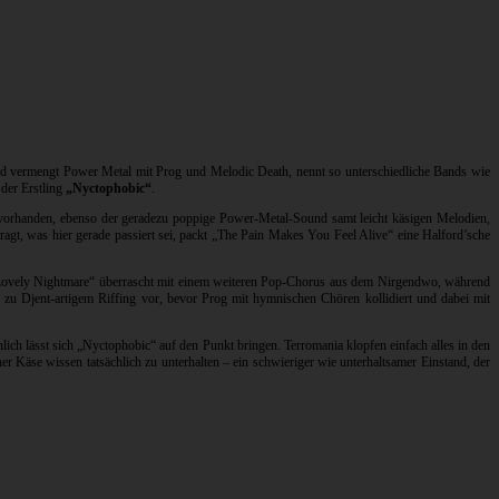
nd vermengt Power Metal mit Prog und Melodic Death, nennt so unterschiedliche Bands wie
der Erstling
„Nyctophobic“
.
t vorhanden, ebenso der geradezu poppige Power-Metal-Sound samt leicht käsigen Melodien,
gt, was hier gerade passiert sei, packt „The Pain Makes You Feel Alive“ eine Halford’sche
 „Lovely Nightmare“ überrascht mit einem weiteren Pop-Chorus aus dem Nirgendwo, während
 zu Djent-artigem Riffing vor, bevor Prog mit hymnischen Chören kollidiert und dabei mit
nlich lässt sich „Nyctophobic“ auf den Punkt bringen. Terromania klopfen einfach alles in den
Käse wissen tatsächlich zu unterhalten – ein schwieriger wie unterhaltsamer Einstand, der