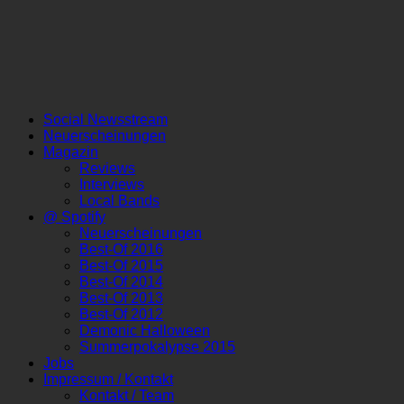
Social Newsstream
Neuerscheinungen
Magazin
Reviews
Interviews
Local Bands
@ Spotify
Neuerscheinungen
Best-Of 2016
Best-Of 2015
Best-Of 2014
Best-Of 2013
Best-Of 2012
Demonic Halloween
Summerpokalypse 2015
Jobs
Impressum / Kontakt
Kontakt / Team