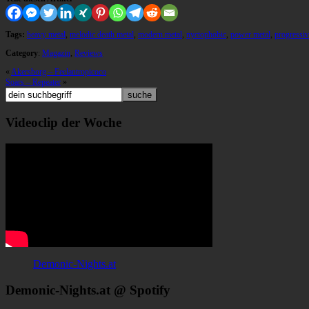
Tags:
heavy metal
,
melodic death metal
,
modern metal
,
nyctophobic
,
power metal
,
progressiv
Category
:
Magazin
,
Reviews
«
Akersborg – Feelantropicoco
Soars – Repeater
»
Videoclip der Woche
Demonic-Nights.at
Demonic-Nights.at @ Spotify