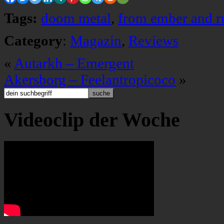
Tags:
doom metal
,
from ember and r
Category
:
Magazin
,
Reviews
«
Autarkh – Emergent
Akersborg – Feelantropicoco
»
Videoclip der Woche