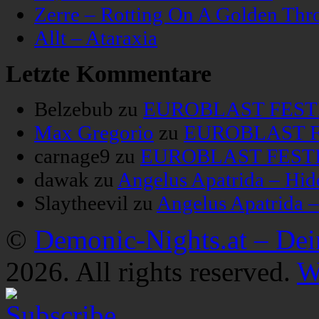
Zerre – Rotting On A Golden Thr
Allt – Ataraxia
Letzte Kommentare
Belzebub
zu
EUROBLAST FESTIV
Max Gregorio
zu
EUROBLAST FE
carnage9
zu
EUROBLAST FESTIV
dawak
zu
Angelus Apatrida – Hid
Slaytheevil
zu
Angelus Apatrida 
©
Demonic-Nights.at – De
2026. All rights reserved.
W