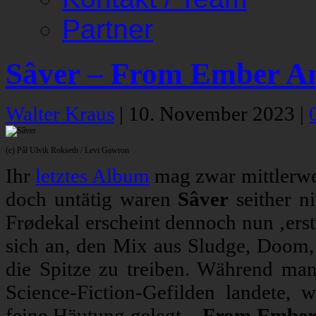
Partner
Sâver – From Ember A
Walter Kraus
|
10. November 2023
|
(c) Pål Ulvik Rokseth / Levi Gawron
Ihr
letztes Album
mag zwar mittlerwe
doch untätig waren
Sâver
seither ni
Frødekal erscheint dennoch nun ‚erst‘
sich an, den Mix aus Sludge, Doom, 
die Spitze zu treiben. Während man 
Science-Fiction-Gefilden landete, 
feine Häutung gelegt.
„From Ember