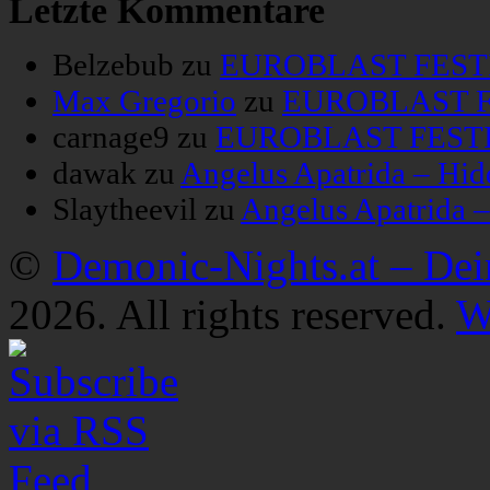
Letzte Kommentare
Belzebub
zu
EUROBLAST FESTIV
Max Gregorio
zu
EUROBLAST FE
carnage9
zu
EUROBLAST FESTIV
dawak
zu
Angelus Apatrida – Hid
Slaytheevil
zu
Angelus Apatrida 
©
Demonic-Nights.at – De
2026. All rights reserved.
W