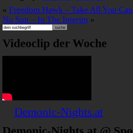
«
Freedom Hawk – Take All You Can
No Sun – In The Interim
»
Videoclip der Woche
Demonic-Nights.at
Demonic-Nights.at @ Spo