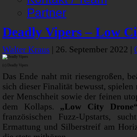
Partner
Deadly Vipers – Low C
Walter Kraus
|
26. September 2022
|
(c) Deadly Vipers
Das Ende naht mit riesengroßen, be
sich dieser Finalität bewusst, spiel
der Menschheit sowie der feinen ut
dem Kollaps.
„Low City Drone
französischen Fuzz-Upstarts, suc
Ermattung und Silberstreif am Hori
die stets mithören …