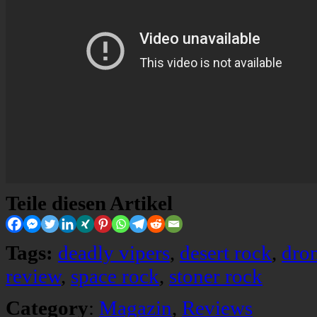
Teile diesen Artikel
Tags:
deadly vipers
,
desert rock
,
dro
review
,
space rock
,
stoner rock
Category
:
Magazin
,
Reviews