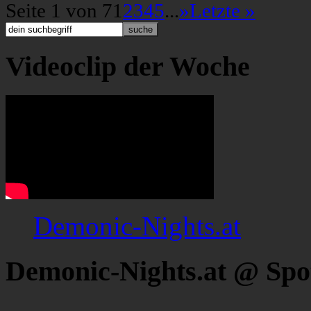
Seite 1 von 7
1
2
3
4
5
...
»
Letzte »
Videoclip der Woche
Demonic-Nights.at
Demonic-Nights.at @ Spo