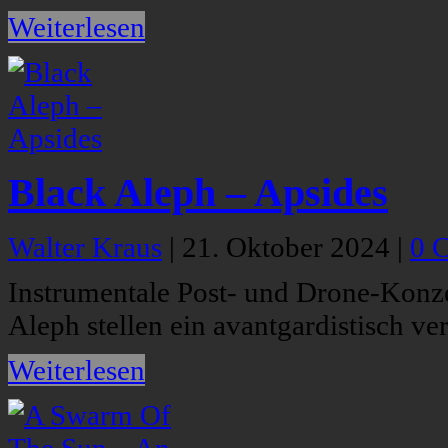
Weiterlesen
Black Aleph – Apsides
Walter Kraus
|
21. Oktober 2024
|
0 
Instrumentale Post- und Drone-Konzep
Aleph stellen ein avantgardistisch ve
Weiterlesen