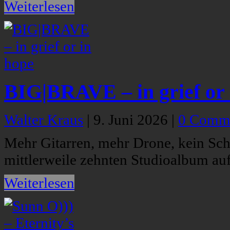
Weiterlesen
BIG|BRAVE – in grief or 
Walter Kraus
|
9. Juni 2026
|
0 Comm
Mehr Gitarren, mehr Drone, kein Sc
mittlerweile zehnten Studioalbum auf
Weiterlesen