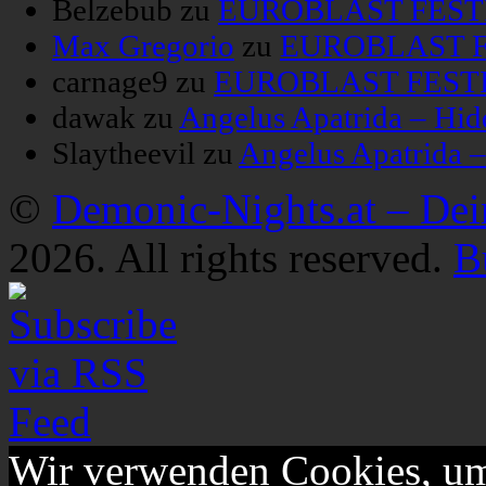
Belzebub
zu
EUROBLAST FESTIV
Max Gregorio
zu
EUROBLAST FE
carnage9
zu
EUROBLAST FESTIV
dawak
zu
Angelus Apatrida – Hid
Slaytheevil
zu
Angelus Apatrida 
©
Demonic-Nights.at – De
2026. All rights reserved.
B
Wir verwenden Cookies, um