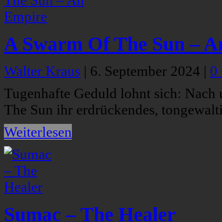
A Swarm Of The Sun – A
Walter Kraus
|
6. September 2024
|
0
Tugenhafte Geduld lohnt sich: Nach
The Sun ihr erdrückendes, tongewalt
Weiterlesen
Sumac – The Healer