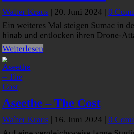
Walter Kraus
|
20. Juni 2024
|
0 Com
Ein weiteres Mal steigen Sumac in d
hinab und entlocken ihren Drone-Att
Weiterlesen
Aseethe – The Cost
Walter Kraus
|
16. Juni 2024
|
0 Com
Auf eine vergleichsweise lange Stud