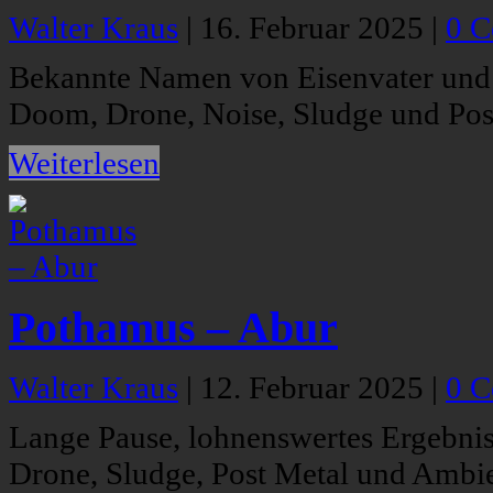
Walter Kraus
|
16. Februar 2025
|
0 
Bekannte Namen von Eisenvater und 
Doom, Drone, Noise, Sludge und Pos
Weiterlesen
Pothamus – Abur
Walter Kraus
|
12. Februar 2025
|
0 
Lange Pause, lohnenswertes Ergebni
Drone, Sludge, Post Metal und Ambi