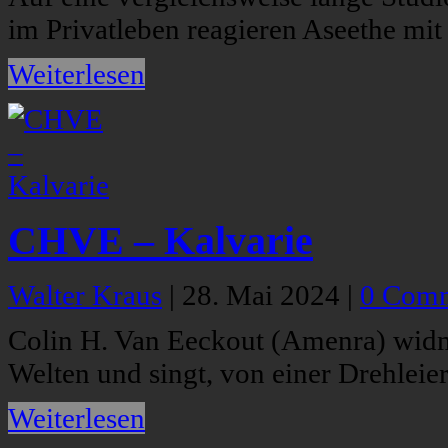
im Privatleben reagieren Aseethe mit
Weiterlesen
CHVE – Kalvarie
Walter Kraus
|
28. Mai 2024
|
0 Com
Colin H. Van Eeckout (Amenra) wid
Welten und singt, von einer Drehleier
Weiterlesen