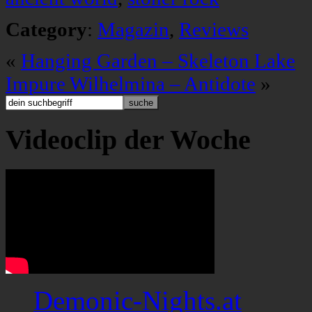
Category
:
Magazin
,
Reviews
«
Hanging Garden – Skeleton Lake
Impure Wilhelmina – Antidote
»
Videoclip der Woche
Demonic-Nights.at