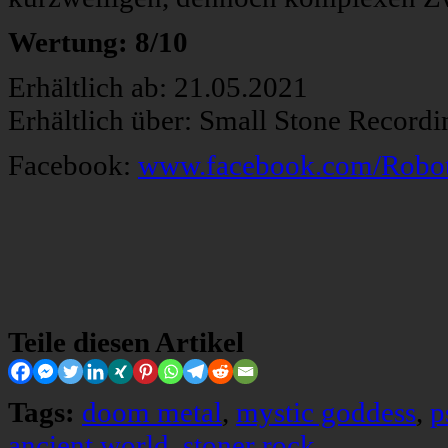
Wertung: 8/10
Erhältlich ab: 21.05.2021
Erhältlich über: Small Stone Record
Facebook:
www.facebook.com/Robot
Teile diesen Artikel
Tags:
doom metal
,
mystic goddess
,
p
ancient world
,
stoner rock