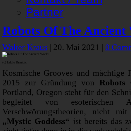
Partner
Robots Of The Ancient
Walter Kraus
|
20. Mai 2021
|
0 Com
(c) Eddie Brnabic
Kosmische Grooves und mächtige Ri
2015 zur Gründung von
Robots 
Portland, Oregon steht für den Schn
begleitet von esoterischen
Verschwörungstheorien, nicht mi
„Mystic Goddess“
ist bereits das
zieht tiefer denn je in die undurchdr