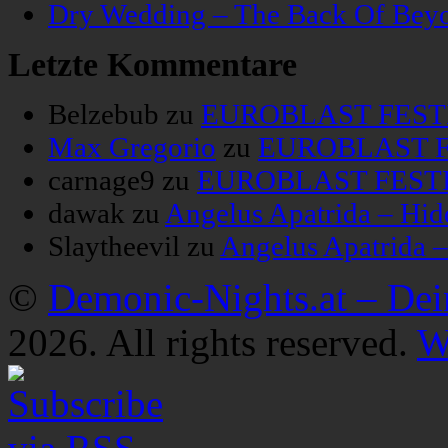
Dry Wedding – The Back Of Bey
Letzte Kommentare
Belzebub
zu
EUROBLAST FESTIV
Max Gregorio
zu
EUROBLAST FE
carnage9
zu
EUROBLAST FESTIV
dawak
zu
Angelus Apatrida – Hid
Slaytheevil
zu
Angelus Apatrida 
©
Demonic-Nights.at – De
2026. All rights reserved.
W