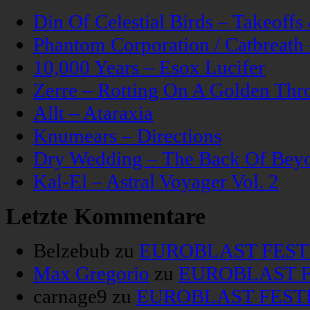
Din Of Celestial Birds – Takeoff
Phantom Corporation / Catbreat
10,000 Years – Esox Lucifer
Zerre – Rotting On A Golden Thr
Allt – Ataraxia
Knumears – Directions
Dry Wedding – The Back Of Bey
Kal-El – Astral Voyager Vol. 2
Letzte Kommentare
Belzebub
zu
EUROBLAST FESTIV
Max Gregorio
zu
EUROBLAST FE
carnage9
zu
EUROBLAST FESTIV