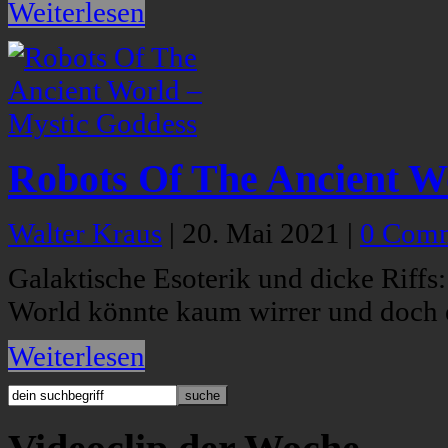
Weiterlesen
Robots Of The Ancient W
Walter Kraus
|
20. Mai 2021
|
0 Com
Galaktische Esoterik und dicke Riff
World könnte kaum wirrer und doch e
Weiterlesen