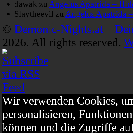
dawak
zu
Angelus Apatrida – Hid
Slaytheevil
zu
Angelus Apatrida 
©
Demonic-Nights.at – De
2026. All rights reserved.
W
Wir verwenden Cookies, um
personalisieren, Funktionen
können und die Zugriffe au