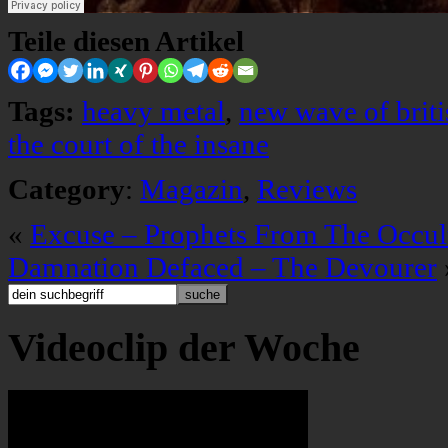
Teile diesen Artikel
Tags:
heavy metal
,
new wave of brit
the court of the insane
Category
:
Magazin
,
Reviews
«
Excuse – Prophets From The Occul
Damnation Defaced – The Devourer
Videoclip der Woche