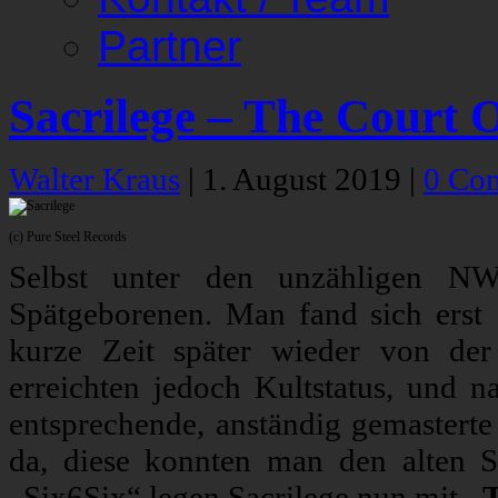
Partner
Sacrilege – The Court 
Walter Kraus
|
1. August 2019
|
0 Co
(c) Pure Steel Records
Selbst unter den unzähligen 
Spätgeborenen. Man fand sich erst
kurze Zeit später wieder von der
erreichten jedoch Kultstatus, und n
entsprechende, anständig gemastert
da, diese konnten man den alten S
„Six6Six“ legen Sacrilege nun mit
„T