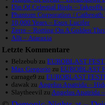
Din Of Celestial Birds – Takeoff
Phantom Corporation / Catbreat
10,000 Years – Esox Lucifer
Zerre – Rotting On A Golden Thr
Allt – Ataraxia
Letzte Kommentare
Belzebub
zu
EUROBLAST FESTIV
Max Gregorio
zu
EUROBLAST FE
carnage9
zu
EUROBLAST FESTIV
dawak
zu
Angelus Apatrida – Hid
Slaytheevil
zu
Angelus Apatrida 
©
Demonic-Nights.at – De