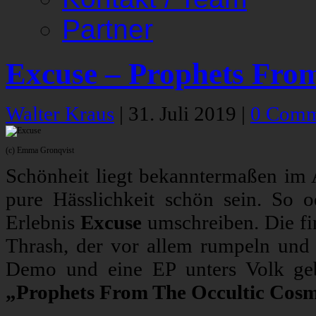
Partner
Excuse – Prophets Fro
Walter Kraus
|
31. Juli 2019
|
0 Comm
(c) Emma Gronqvist
Schönheit liegt bekanntermaßen im
pure Hässlichkeit schön sein. So o
Erlebnis
Excuse
umschreiben. Die f
Thrash, der vor allem rumpeln und 
Demo und eine EP unters Volk geb
„Prophets From The Occultic Cos