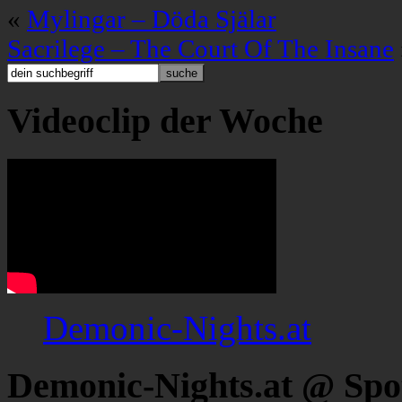
«
Mylingar – Döda Själar
Sacrilege – The Court Of The Insane
Videoclip der Woche
Demonic-Nights.at
Demonic-Nights.at @ Spo