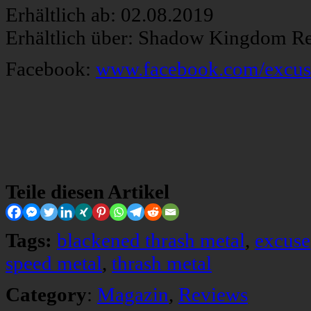
Erhältlich ab: 02.08.2019
Erhältlich über: Shadow Kingdom R
Facebook:
www.facebook.com/excuse
Teile diesen Artikel
Tags:
blackened thrash metal
,
excuse
speed metal
,
thrash metal
Category
:
Magazin
,
Reviews