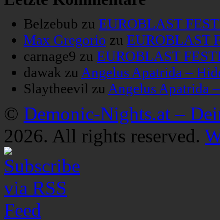
Belzebub
zu
EUROBLAST FESTIV
Max Gregorio
zu
EUROBLAST FE
carnage9
zu
EUROBLAST FESTIV
dawak
zu
Angelus Apatrida – Hid
Slaytheevil
zu
Angelus Apatrida 
©
Demonic-Nights.at – De
2026. All rights reserved.
W