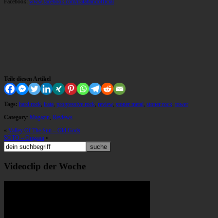
Facebook:
www.facebook.com/iratabandofficial
Teile diesen Artikel
Tags:
hard rock
,
irata
,
progressive rock
,
review
,
stoner metal
,
stoner rock
,
tower
Category
:
Magazin
,
Reviews
«
Valley Of The Sun – Old Gods
SOTO – Origami
»
Videoclip der Woche