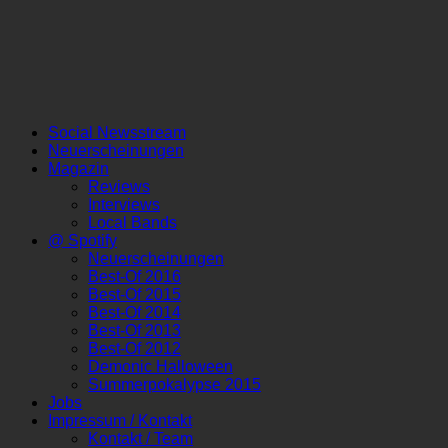
Social Newsstream
Neuerscheinungen
Magazin
Reviews
Interviews
Local Bands
@ Spotify
Neuerscheinungen
Best-Of 2016
Best-Of 2015
Best-Of 2014
Best-Of 2013
Best-Of 2012
Demonic Halloween
Summerpokalypse 2015
Jobs
Impressum / Kontakt
Kontakt / Team