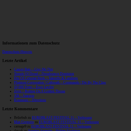
Informationen zum Datenschutz
Datenschutz-Hinweis
Letzte Artikel
Cancer Bats – Give Me Dirt
Temple Of Dread – Dreadspawn Dominion
Din Of Celestial Birds – Takeoffs & Landings
Phantom Corporation / Catbreath – Commando / Die By The Claw
10,000 Years – Esox Lucifer
Zerre – Rotting On A Golden Throne
Allt – Ataraxia
Knumears – Directions
Letzte Kommentare
Belzebub
zu
EUROBLAST FESTIVAL 11 – Verlosung
Max Gregorio
zu
EUROBLAST FESTIVAL 11 – Verlosung
carnage9
zu
EUROBLAST FESTIVAL 11 – Verlosung
dawak
zu
Angelus Apatrida – Hidden Evolution