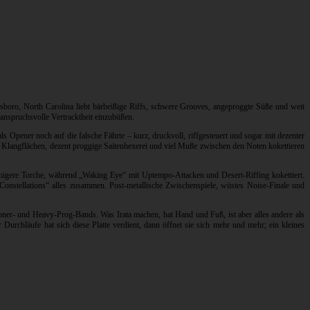
boro, North Carolina liebt bärbeißige Riffs, schwere Grooves, angeproggte Süße und weit
anspruchsvolle Vertracktheit einzubüßen.
s Opener noch auf die falsche Fährte – kurz, druckvoll, riffgesteuert und sogar mit dezenter
de Klangflächen, dezent proggige Saitenhexerei und viel Muße zwischen den Noten kokettieren
uhigere Torche, während „Waking Eye“ mit Uptempo-Attacken und Desert-Riffing kokettiert.
onstellations“ alles zusammen. Post-metallische Zwischenspiele, wüstes Noise-Finale und
oner- und Heavy-Prog-Bands. Was Irata machen, hat Hand und Fuß, ist aber alles andere als
Durchläufe hat sich diese Platte verdient, dann öffnet sie sich mehr und mehr; ein kleines