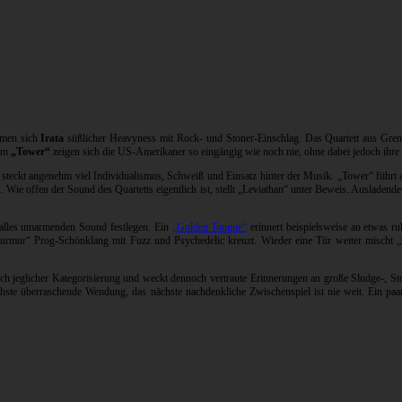
dmen sich
Irata
süßlicher Heavyness mit Rock- und Stoner-Einschlag. Das Quartett aus Grens
bum
„Tower“
zeigen sich die US-Amerikaner so eingängig wie noch nie, ohne dabei jedoch ihre 
steckt angenehm viel Individualismus, Schweiß und Einsatz hinter der Musik. „Tower“ führt al
 Wie offen der Sound des Quartetts eigentlich ist, stellt „Leviathan“ unter Beweis. Ausladen
, alles umarmenden Sound festlegen. Ein
„Golden Tongue“
erinnert beispielsweise an etwas r
rmur“ Prog-Schönklang mit Fuzz und Psychedelic kreuzt. Wieder eine Tür weiter mischt „C
ch jeglicher Kategorisierung und weckt dennoch vertraute Erinnerungen an große Sludge-, St
hste überraschende Wendung, das nächste nachdenkliche Zwischenspiel ist nie weit. Ein paar 