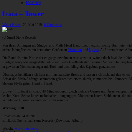
Partner
Irata – Tower
Walter Kraus
|
22. Mai 2019
|
0 Comments
(c) Small Stone Records
Von ihren Anfängen als Sludge- und Math-Metal-Band blieb herzlich wenig über, jetzt wi
offene Klangflächen mit herzhaften Grüßen an
Mastodon
und
Kylesa
. Auf ihrem dritten Al
Die Band als reine Kopie der eingangs erwähnten Acts abzutun, wäre jedoch fatal, denn hier 
Sludge-Heavyness ausgestattet, ohne sich jedoch vollends der bleiernen Schwere hinzugeben.
in gewissen Momenten sogar mit Tool, und doch klingt das Ergebnis ganz anders.
Überhaupt bemühen sich Irata um musikalische Breite und lassen sich nicht auf den einen
Selbst die Math-Anfänge schimmern gelegentlich etwas durch, zumindest bis „Innocent Mu
bleierne Idylle gehen Hand in Hand.
„Tower“ frohlockt in knapp 40 Minuten durch gleich mehrere Genres und Äras, versperrt si
leichte Kost. Selbst hinter melodischen, eingängigen Momenten lauern Stahlkanten, die näc
Wunderwerk, komplex und doch so bekömmlich.
Wertung: 8/10
Erhältlich ab: 24.05.2019
Erhältlich über: Small Stone Records (Download-Album)
Website:
www.iratalive.com