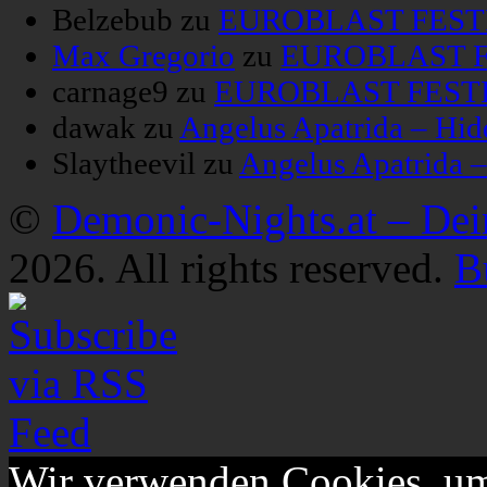
Belzebub
zu
EUROBLAST FESTIV
Max Gregorio
zu
EUROBLAST FE
carnage9
zu
EUROBLAST FESTIV
dawak
zu
Angelus Apatrida – Hid
Slaytheevil
zu
Angelus Apatrida 
©
Demonic-Nights.at – De
2026. All rights reserved.
B
Wir verwenden Cookies, um