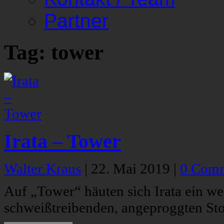
Partner
Tag: tower
Irata – Tower
Walter Kraus
|
22. Mai 2019
|
0 Com
Auf „Tower“ häuten sich Irata ein we
schweißtreibenden, angeproggten St