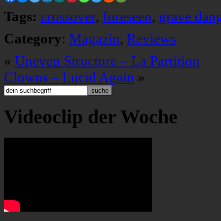
Tags:
crossover
,
foreseen
,
grave dan
Category
:
Magazin
,
Reviews
«
Uneven Structure – La Partition
Clowns – Lucid Again
»
Videoclip der Woche