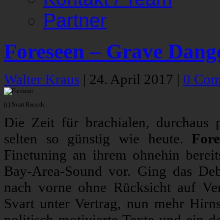
Partner
Foreseen – Grave Dang
Walter Kraus
|
24. April 2017
|
0 Com
(c) Svart Records
Die Zeit für brachialen, durchaus 
selten so günstig wie heute.
Fore
Finetuning an ihrem ohnehin berei
Bay-Area-Sound vor. Ging das De
nach vorne ohne Rücksicht auf Verl
Svart unter Vertrag, nun mehr Hirnsc
politisch motivierte Texte und ein d