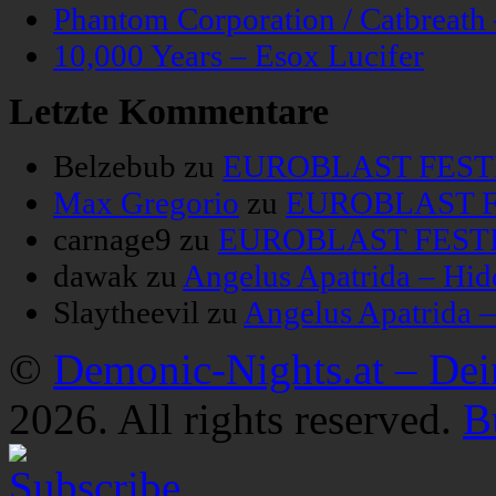
Phantom Corporation / Catbreat
10,000 Years – Esox Lucifer
Letzte Kommentare
Belzebub
zu
EUROBLAST FESTIV
Max Gregorio
zu
EUROBLAST FE
carnage9
zu
EUROBLAST FESTIV
dawak
zu
Angelus Apatrida – Hid
Slaytheevil
zu
Angelus Apatrida 
©
Demonic-Nights.at – De
2026. All rights reserved.
B