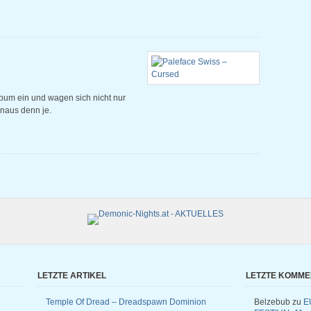
bum ein und wagen sich nicht nur
inaus denn je.
LETZTE ARTIKEL
LETZTE KOMM
Temple Of Dread – Dreadspawn Dominion
Belzebub
zu
E