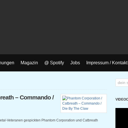
nungen
Magazin
@ Spotify
Jobs
Impressum / Kontakt
breath – Commando /
VIDEO
etal-Veteranen gespickten Phantom Corporation und Catbreath