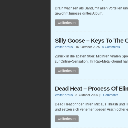
Drain wachsen als Band, mit allen Vorteilen u
gewohnt furioses drittes Album.
weiterlesen
Silly Goose – Keys To The C
Walter Kraus
|
16. Oktober 2025
|
0 Comments
Zurück in die späten 90er: Mit ihren viralen Sp
zur Online-Sensation. Ihr Rap-Metal-Sound hält
weiterlesen
Dead Heat – Process Of Eli
Walter Kraus
|
8. Oktober 2025
|
0 Comments
Dead Heat bringen ihren Mix aus Thrash und 
und setzen sich vehement gegen Arschlöcher e
weiterlesen