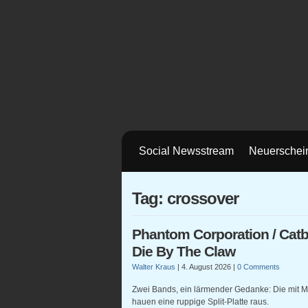
Social Newsstream
Neuerschei
Tag: crossover
Phantom Corporation / Cat
Die By The Claw
Walter Kraus
|
4. August 2026
|
0 Comments
Zwei Bands, ein lärmender Gedanke: Die mit M
hauen eine ruppige Split-Platte raus.