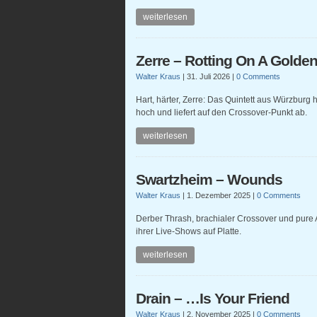
weiterlesen
Zerre – Rotting On A Golde
Walter Kraus
|
31. Juli 2026
|
0 Comments
Hart, härter, Zerre: Das Quintett aus Würzburg
hoch und liefert auf den Crossover-Punkt ab.
weiterlesen
Swartzheim – Wounds
Walter Kraus
|
1. Dezember 2025
|
0 Comments
Derber Thrash, brachialer Crossover und pure 
ihrer Live-Shows auf Platte.
weiterlesen
Drain – …Is Your Friend
Walter Kraus
|
2. November 2025
|
0 Comments