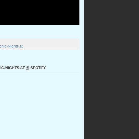
nic-Nights.at
C-NIGHTS.AT @ SPOTIFY