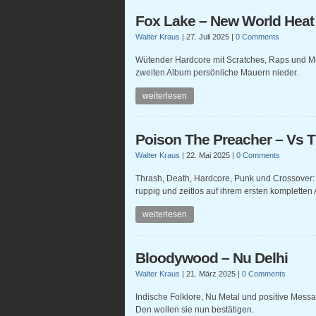
Fox Lake – New World Heat
Walter Kraus
|
27. Juli 2025
|
0 Comments
Wütender Hardcore mit Scratches, Raps und Met
zweiten Album persönliche Mauern nieder.
weiterlesen
Poison The Preacher – Vs 
Walter Kraus
|
22. Mai 2025
|
0 Comments
Thrash, Death, Hardcore, Punk und Crossover:
ruppig und zeitlos auf ihrem ersten kompletten
weiterlesen
Bloodywood – Nu Delhi
Walter Kraus
|
21. März 2025
|
0 Comments
Indische Folklore, Nu Metal und positive Mess
Den wollen sie nun bestätigen.