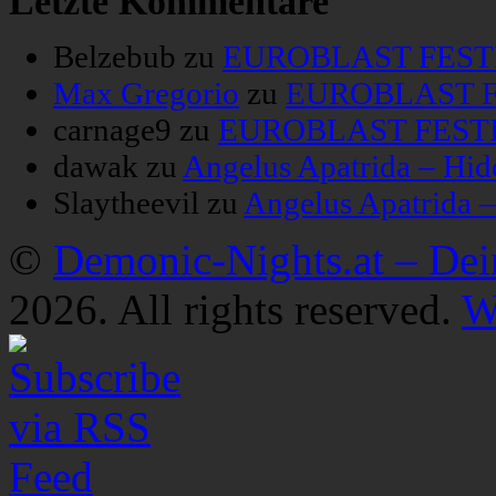
Letzte Kommentare
Belzebub
zu
EUROBLAST FESTIV
Max Gregorio
zu
EUROBLAST FE
carnage9
zu
EUROBLAST FESTIV
dawak
zu
Angelus Apatrida – Hid
Slaytheevil
zu
Angelus Apatrida 
©
Demonic-Nights.at – De
2026. All rights reserved.
W