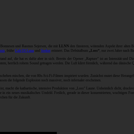
an Bonnesen und Rasmus Sejersen, die mit
LLNN
den finsteren, wütenden Aspekt ihrer alten 
sis
, frühe
Cult Of Luna
und
Seeker
erinnert. Das Debütalbum
„Loss“
, nur zwei Jahre nach B
 auf, die hat es dafür aber in sich. Bereits der Opener „Rapture“ ist an Intensität und Dire
em, herrlich rohem Sound getragen werden. Die Luft klirrt förmlich, während das dänische Qu
eschehen mischen, die von 80s-Sci-Fi-Filmen inspiriert wurden. Zunächst mutet diese Herangehe
assen die folgende Explosion noch massiver, noch infernaler erscheinen.
 ist, macht die kathartische, intensive Produktion von „Loss“ Laune. Unheimlich dicht, druckv
e in ein neues musikalisches Umfeld. Freilich, gerade in dieser konzentrierten, wuchtigen F
echen für die Zukunft.