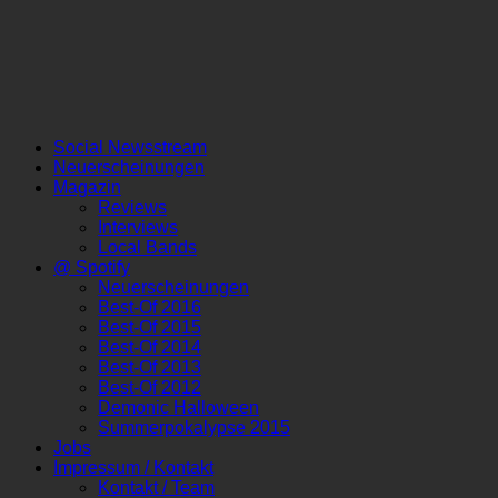
Social Newsstream
Neuerscheinungen
Magazin
Reviews
Interviews
Local Bands
@ Spotify
Neuerscheinungen
Best-Of 2016
Best-Of 2015
Best-Of 2014
Best-Of 2013
Best-Of 2012
Demonic Halloween
Summerpokalypse 2015
Jobs
Impressum / Kontakt
Kontakt / Team