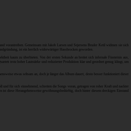
Band vorantreiben. Gemeinsam mit Jakob Larsen und Sejersens Bruder Ketil widmen sie sich
andgründung, ist ein herrlich widerwärtiger Hassbrocken geworden.
ktheit kaum zu überbieten. Von der ersten Sekunde an breitet sich infernale Finsternis aus,
artett trotz hoher Lautstärke und reduzierter Produktion klar und geordnet genug klingt, um
nsweise etwas seltsam an, doch je länger das Album dauert, desto besser funktioniert dieser
oll und für sich einnehmend, schreiten die Songs voran, getragen von roher Kraft und nackter
orm ist diese Herangehensweise gewöhnungsbedürftig, doch hinter diesem dreckigen Einstand