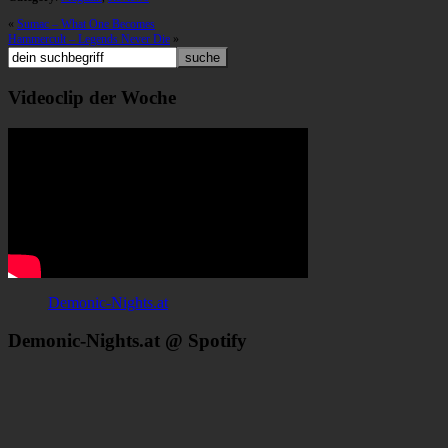
«
Sumac – What One Becomes
Hammercult – Legends Never Die
»
Videoclip der Woche
Demonic-Nights.at
Demonic-Nights.at @ Spotify