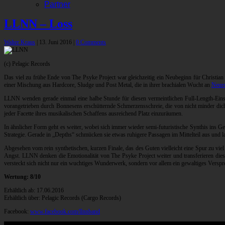
Partner
LLNN – Loss
Walter Kraus
|
13. Juni 2016
|
0 Comments
(c) Pelagic Records
Das viel zu frühe Ende von The Psyke Project war gleichzeitig ein Neubeginn für Christi
einer Mischung aus Hardcore, Sludge und Post Metal, die in ihrer brachialen Wucht an
Neuro
LLNN wenden gerade einmal eine halbe Stunde für diesen vermeintlichen Full-Length-Einstand
vorangetrieben durch Bonnesens erschütternde Schmerzensschreie, die von nicht minder dicht
jeder Facette ihres musikalischen Schaffens ausreichend Platz einzuräumen.
In ähnlicher Form geht es weiter, wobei sich immer wieder semi-futuristische Synthis ins G
Strategie. Gerade in „Depths“ schmücken sie etwas ruhigere Passagen im Mittelteil aus und l
Abgesehen vom rein synthetischen, kurzen Finale, das des Guten vielleicht eine Spur zu viel
Angst. LLNN denken die Emotionalität von The Psyke Project weiter und transferieren dies
versteckt sich nicht nur ein wuchtiges Wunderwerk, sondern vor allem ein gewaltiges Verspr
Wertung: 8/10
Erhältlich ab: 17.06.2016
Erhältlich über: Pelagic Records (Cargo Records)
Facebook:
www.facebook.com/llnnband