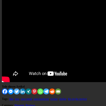
Teile diesen Artikel
Tags:
llnn
,
loss
,
post metal
,
post-hardcore
,
review
,
sludge
,
the psyke project
Category
:
Magazin
,
Reviews