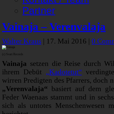
Partner
Vainaja – Verenvalaja
Walter Kraus
|
17. Mai 2016
|
0 Com
(c) Svart Records
Vainaja
setzen die Reise durch Wi
ihrem Debüt
„Kadotetut“
verdingte
wirren Predigten des Pfarrers, doch n
„Verenvalaja“
basiert auf dem gle
Feder Waenaas stammt und in sechs
sich als untotes Menschenwesen m
berichtet.