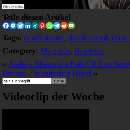
Teile diesen Artikel
Tags:
death doom
,
death metal
,
doom
Category
:
Magazin
,
Reviews
«
Atala – Shaman’s Path Of The Serp
Brutus – Wandering Blind
»
Videoclip der Woche