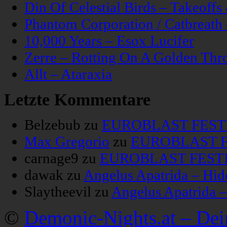
Din Of Celestial Birds – Takeoff
Phantom Corporation / Catbreat
10,000 Years – Esox Lucifer
Zerre – Rotting On A Golden Thr
Allt – Ataraxia
Letzte Kommentare
Belzebub
zu
EUROBLAST FESTIV
Max Gregorio
zu
EUROBLAST FE
carnage9
zu
EUROBLAST FESTIV
dawak
zu
Angelus Apatrida – Hid
Slaytheevil
zu
Angelus Apatrida 
©
Demonic-Nights.at – De