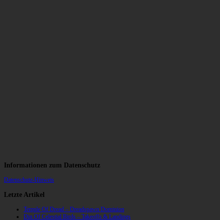
Informationen zum Datenschutz
Datenschutz-Hinweis
Letzte Artikel
Temple Of Dread – Dreadspawn Dominion
Din Of Celestial Birds – Takeoffs & Landings