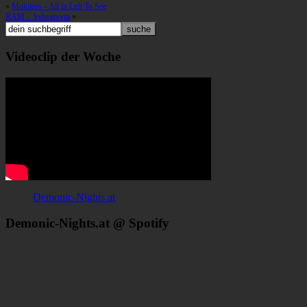
«
Moloken – All Is Left To See
RAM – Svbversvm
»
Videoclip der Woche
Demonic-Nights.at
Demonic-Nights.at @ Spotify