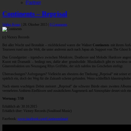
Partner
Continents – Reprisal
Walter Kraus
|
28. Oktober 2015
|
0 Comments
(c) Victory Records
Bei aller Wucht und Brutalität – rückblickend waren die Waliser
Continents
mit ihrem Anf
Tourneen rund um die Welt, die unter anderem auch nach Japan als Support von The Ghost I
Das Grundgerüst – irgendwo zwischen Metalcore, Deathcore und Melodic Hardcore angesied
Kusnt mit Dramatik – bedingt neu, dafür aber grundsolide. Musikalisch gibt es sowieso 
Gitarrenfraktion um Neuzugang Rhys Griffiths, der sich nahtlos ins Geschehen einfügt.
Überraschungen? Aufregungen? Vielleicht am ehestens der Titelsong „Reprisal“ mit seiner 
spärlich ein, doch der Weg für die Zukunft scheint gefunden. Wenn schließlich klaustrophobe
Nach einem wuchtigen Debüt meistert „Reprisal“ die schwere Bürde eines zweiten Albums d
vermehrten Ambient-Einflüssen und zusätzlichem Augenmerk auf Atmosphäre deutet sich eine
Wertung: 7/10
Erhältlich ab: 30.10.2015
Erhätlich über: Victory Records (Soulfood Music)
Facebook:
www.facebook.com/Continentsband