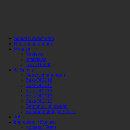
Social Newsstream
Neuerscheinungen
Magazin
Reviews
Interviews
Local Bands
@ Spotify
Neuerscheinungen
Best-Of 2016
Best-Of 2015
Best-Of 2014
Best-Of 2013
Best-Of 2012
Demonic Halloween
Summerpokalypse 2015
Jobs
Impressum / Kontakt
Kontakt / Team