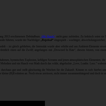
ang 2013 erschienenen Debütalbum
„Idle Hands“
nicht ganz zufrieden. Zu hektisch seien s
nside führten, wurde der Nachfolger
„Reprisal“
eingespielt – wuchtiger, abwechslungsreicher, 
elt – ist gleich geblieben, die Intensität wurde aber erhöht und um Ambient-Elemente erwe
ordentlich einen auf die Zwölf; angefangen mit „Drowned In Hate“, diesem feisten, von ei
erhabenen, hymnischen Explosion, kehligen Screams und jenen atmosphärischen Elementen, di
 Melodien und ein Hauch von Math durch das wilde, abgefuckte „Love, Loathe. Loss.“ wabern, is
urchaus gut und stellt gleichzeitig die Weichen für die Zukunft. Könnte es sich hierbei um
 kleine (R)Evolution an. Noch etwas zerrissen, nicht immer zusammenhängend und doch in se