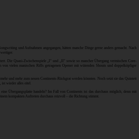
ie Songwriting und Aufnahmen angegangen, hätten manche Dinge gerne anders gemacht. Nach
wertiger.
itert. Die Quasi-Zwischenspiele „I“ und „II“ sowie so mancher Übergang vermischen Core-
nem von vielen manischen Riffs getragenen Opener mit wütenden Shouts und doppelköpfiger
e mehr und mehr zum neuen Continents-Rückgrat werden könnten. Noch setzt sie das Quintett
t wieder alles eitel.
 eine Übergangsplatte handeln? Im Fall von Continents ist das durchaus möglich, denn mit
inem kompakten Auftreten durchaus reizvoll – die Richtung stimmt.