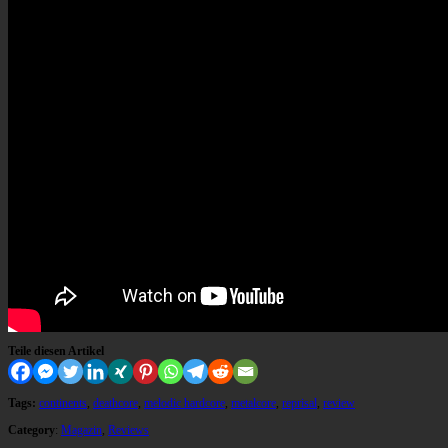
Teile diesen Artikel
Tags:
continents
,
deathcore
,
melodic hardcore
,
metalcore
,
reprisal
,
review
Category
:
Magazin
,
Reviews