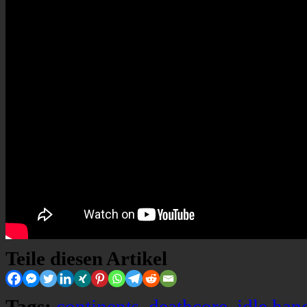
Teile diesen Artikel
Tags:
continents
,
deathcore
,
idle han