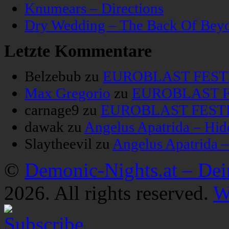
Knumears – Directions
Dry Wedding – The Back Of Bey
Letzte Kommentare
Belzebub
zu
EUROBLAST FESTIV
Max Gregorio
zu
EUROBLAST FE
carnage9
zu
EUROBLAST FESTIV
dawak
zu
Angelus Apatrida – Hid
Slaytheevil
zu
Angelus Apatrida 
©
Demonic-Nights.at – De
2026. All rights reserved.
W