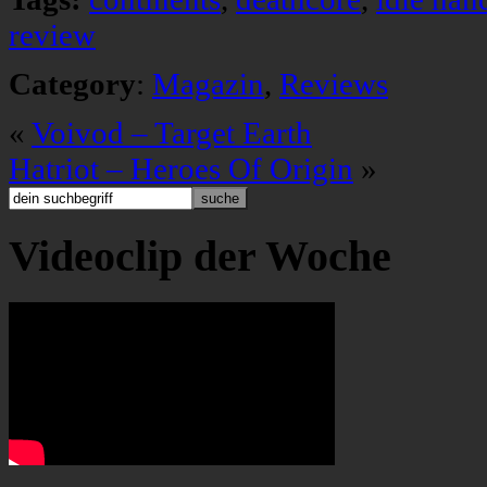
review
Category
:
Magazin
,
Reviews
«
Voivod – Target Earth
Hatriot – Heroes Of Origin
»
Videoclip der Woche