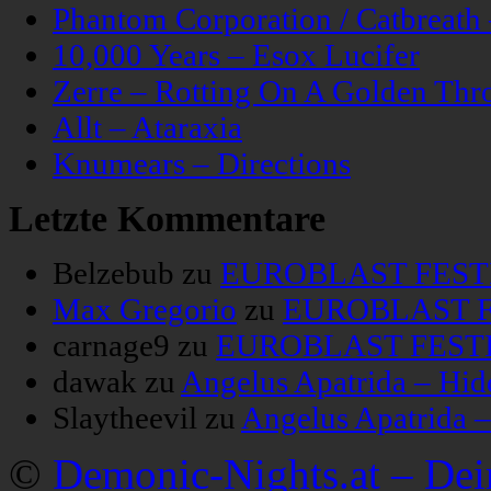
Phantom Corporation / Catbreat
10,000 Years – Esox Lucifer
Zerre – Rotting On A Golden Thr
Allt – Ataraxia
Knumears – Directions
Letzte Kommentare
Belzebub
zu
EUROBLAST FESTIV
Max Gregorio
zu
EUROBLAST FE
carnage9
zu
EUROBLAST FESTIV
dawak
zu
Angelus Apatrida – Hid
Slaytheevil
zu
Angelus Apatrida 
©
Demonic-Nights.at – De