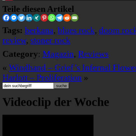
Teile diesen Artikel
Tags:
berkana
,
blues rock
,
doom roc
review
,
stoner rock
Category
:
Magazin
,
Reviews
«
Windhand – Grief’s Infernal Flowe
Harlott – Proliferation
»
Videoclip der Woche