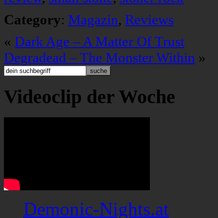
Category
:
Magazin
,
Reviews
«
Dark Age – A Matter Of Trust
Degradead – The Monster Within
»
Videoclip der Woche
Demonic-Nights.at