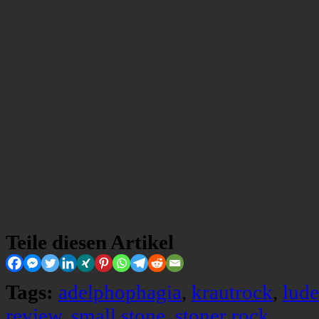
Teile diesen Artikel
Tags:
adelphophagia
,
krautrock
,
lude
review
,
small stone
,
stoner rock