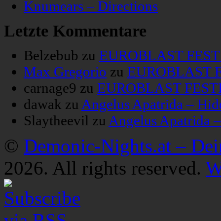
Knumears – Directions
Letzte Kommentare
Belzebub
zu
EUROBLAST FESTIV
Max Gregorio
zu
EUROBLAST FE
carnage9
zu
EUROBLAST FESTIV
dawak
zu
Angelus Apatrida – Hid
Slaytheevil
zu
Angelus Apatrida 
©
Demonic-Nights.at – De
2026. All rights reserved.
W